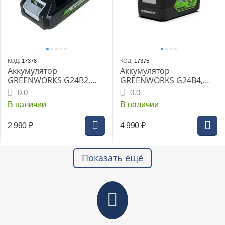
КОД:
17378
КОД:
17375
Аккумулятор
Аккумулятор
GREENWORKS G24B2,
GREENWORKS G24B4,
24В 2Ач Li-ion время
24В 4Ач Li-ion время
0.0
0.0
зарядки 30мин
зарядки 60мин (до -20°С)
В наличии
В наличии
(2926707gw)
(2926807gw)
2 990
₽
4 990
₽
Показать ещё