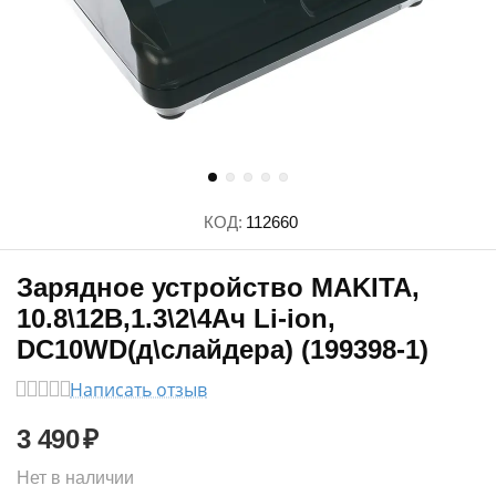
КОД:
112660
Зарядное устройство MAKITA,
10.8\12В,1.3\2\4Ач Li-ion,
DC10WD(д\слайдера) (199398-1)
Написать отзыв
3 490
₽
Нет в наличии