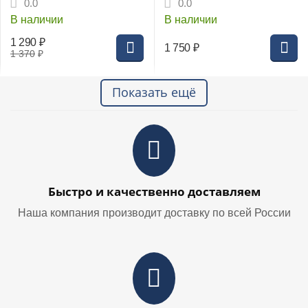
0.0
0.0
работ, фиксация
В наличии
В наличии
круглых деталей, CrV
(22513)
1 290
₽
1 750
₽
1 370
₽
Показать ещё
Быстро и качественно доставляем
Наша компания производит доставку по всей России