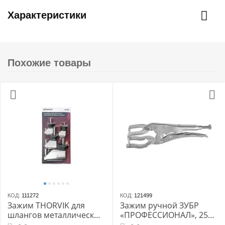
Характеристики
Похожие товары
КОД:
111272
КОД:
121499
Зажим THORVIK для
Зажим ручной ЗУБР
шлангов металлические
«ПРОФЕССИОНАЛ», 250
в наборе, 4 предмета
мм, для сварочных