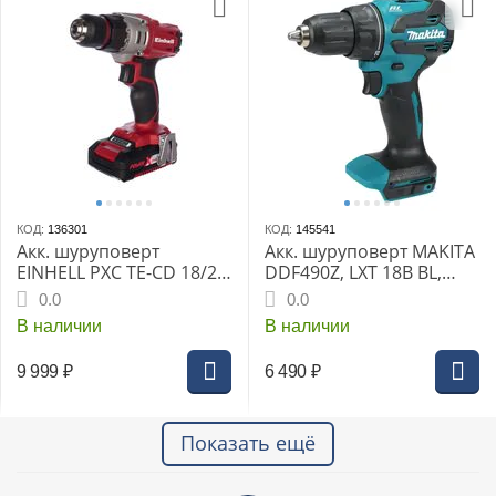
КОД:
136301
КОД:
145541
Акк. шуруповерт
Акк. шуруповерт MAKITA
EINHELL PXC TE-CD 18/2
DDF490Z, LXT 18В BL,
Li, 18 В, 44 Нм, 20+1, 0-
XPT, 13 мм, 50/27 Нм,
0.0
0.0
350/1250 об/мин, БЗП 10
без АКБ и З/У
В наличии
В наличии
мм, 1.39 кг, кейс пласт.
9 999
₽
6 490
₽
Показать ещё