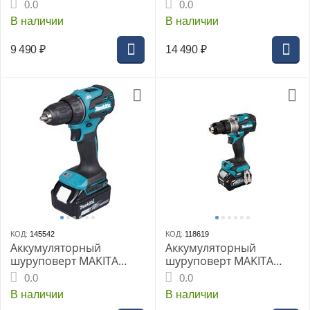
DDF487Z
DDF489Z, 18В LXT BL,
0.0
0.0
73/40Нм, без АКБ, без ЗУ
В наличии
В наличии
9 490
₽
14 490
₽
КОД:
145542
КОД:
118619
Аккумуляторный
Аккумуляторный
шуруповерт MAKITA
шуруповерт MAKITA
DDF490SF1J, LXT 18В BL,
DF001GD201
0.0
0.0
XPT, 13 мм, 50/27 Нм,
В наличии
В наличии
1х3,0 Ач, АКБ, ЗУ, кейс