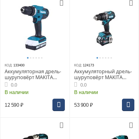
КОД:
133400
КОД:
124173
Аккумуляторная дрель-
Аккумуляторный дрель-
шуруповёрт MAKITA
шуруповёрт MAKITA
DF488D004, G-серия 18В,
HP002GD201, ударная
0.0
0.0
2х2.0Ач, ЗУ
XGT BL, быстрое ЗУ, кейс
В наличии
В наличии
MAKPAC
12 590
₽
53 900
₽