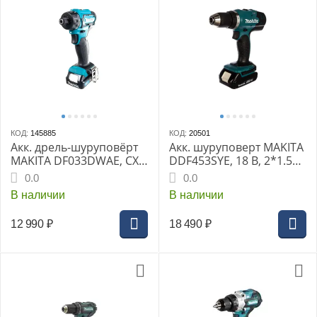
КОД:
145885
КОД:
20501
Акк. дрель-шуруповёрт
Акк. шуруповерт MAKITA
MAKITA DF033DWAE, CXT
DDF453SYE, 18 В, 2*1.5
12В max, 1/4", 30/14 Нм,
Ач, 42 Нм, БЗП 13 мм,
0.0
0.0
2х2.0 Ач, з/у
1300 об/мин, 1.6 кг, кейс
В наличии
В наличии
12 990
₽
18 490
₽