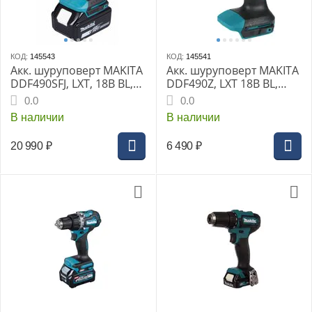
КОД:
145543
КОД:
145541
Акк. шуруповерт MAKITA
Акк. шуруповерт MAKITA
DDF490SFJ, LXT, 18В BL,
DDF490Z, LXT 18В BL,
XPT, 13 мм, 50/27 Нм,
XPT, 13 мм, 50/27 Нм,
0.0
0.0
2х3,0 Ач, ЗУ, Makpac2
без АКБ и З/У
В наличии
В наличии
20 990
₽
6 490
₽