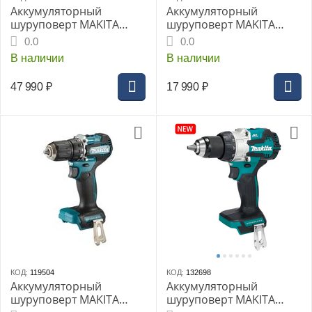
Аккумуляторный
Аккумуляторный
шуруповерт MAKITA
шуруповерт MAKITA
DDF486RTJ, LXT BL,
DDF486Z, без АКБ и ЗУ
0.0
0.0
2x5.0Ач, ЗУ, Makpac
В наличии
В наличии
47 990
₽
17 990
₽
КОД:
119504
КОД:
132698
Аккумуляторный
Аккумуляторный
шуруповерт MAKITA
шуруповерт MAKITA