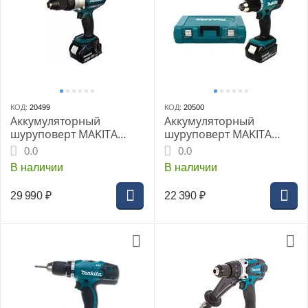
КОД:
20499
КОД:
20500
Аккумуляторный
Аккумуляторный
шуруповерт MAKITA
шуруповерт MAKITA
DDF451RFE, кейс
DDF453RFE
0.0
0.0
В наличии
В наличии
29 990
₽
22 390
₽