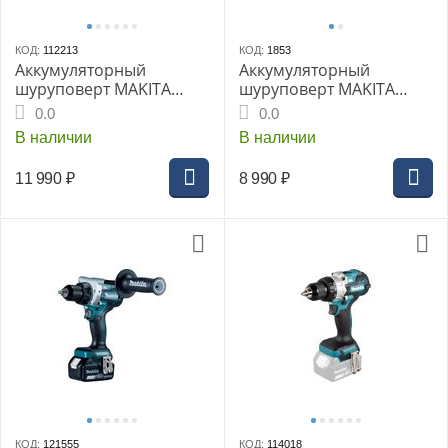
КОД:
112213
КОД:
1853
Аккумуляторный
Аккумуляторный
шуруповерт MAKITA
шуруповерт MAKITA
DDF484Z, без АКБ и ЗУ
DDF485Z, без АКБ и ЗУ
0.0
0.0
В наличии
В наличии
11 990
₽
8 990
₽
КОД:
121555
КОД:
114018