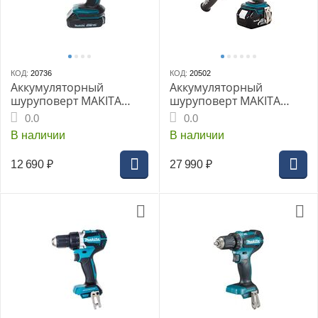
КОД:
20736
КОД:
20502
Аккумуляторный
Аккумуляторный
шуруповерт MAKITA
шуруповерт MAKITA
DDF453SYX5, кейс
DDF458RFE, кейс
0.0
0.0
В наличии
В наличии
12 690
₽
27 990
₽