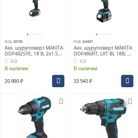
КОД:
20726
КОД:
114427
Акк. шуруповерт MAKITA
Акк. шуруповерт MAKITA
DDF482SYE, 18 В, 2x1.5
DDF486RT, LXT BL 18В, 13
Ач, Li-ion, БЗП-13 мм, 0-
мм, 130/65 Нм, 1x5.0 Ач,
0.0
0.0
600\1900 об\м, 62\36 Нм,
з/у
В наличии
В наличии
1.5 кг, чем., XPT
20 990
₽
33 540
₽