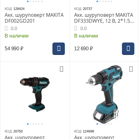
КОД:
128424
КОД:
20737
Акк. шуруповерт MAKITA
Акк. шуруповерт MAKITA
DF002GD201
DF333DWYE, 12 В, 2*1.5
Ач, 20 полож., 30 Нм, 0-
0.0
0.0
450/0-1700 об/мин, БЗП
В наличии
В наличии
10 мм, 1.1 кг
54 990
₽
12 690
₽
КОД:
20750
КОД:
124698
Акк. шуруповерт
Акк. шуруповерт