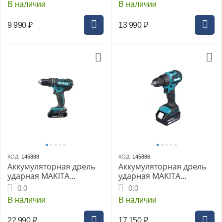
В наличии
В наличии
ЗУ
ЗУ
9 990
₽
13 990
₽
КОД:
145888
КОД:
145886
Аккумуляторная дрель
Аккумуляторная дрель
ударная MAKITA
ударная MAKITA
DHP482SYE, LXT 18 В, 13
DHP490SF1J, LXT 18В BL
0.0
0.0
мм, 62/36 Нм (2x1.5 Ач,
XPT 13мм 50/27Нм 1х3,0
В наличии
В наличии
з/у)
Ач АКБ ЗУ Makpac2
22 990
₽
17 150
₽