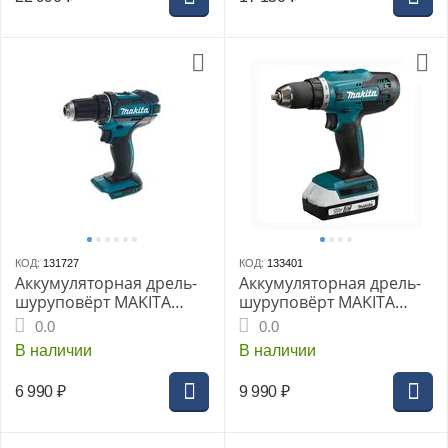
КОД:
131727
КОД:
133401
Аккумуляторная дрель-
Аккумуляторная дрель-
шуруповёрт MAKITA
шуруповёрт MAKITA
DDF482Z, LXT 18В,
DF488D002, G-серия 18В,
0.0
0.0
62/36Нм, без АКБ и ЗУ
2х1,5 Ач, ЗУ
В наличии
В наличии
6 990
₽
9 990
₽