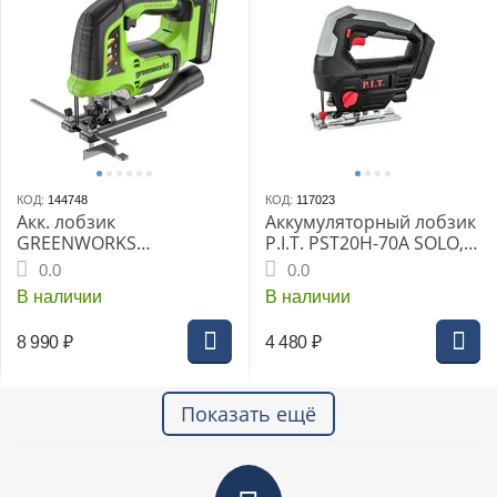
КОД:
144748
КОД:
117023
Акк. лобзик
Аккумуляторный лобзик
GREENWORKS
P.I.T. PST20H-70A SOLO,
GD24JS120, б/щет, 120
коробка
0.0
0.0
мм, 0-3500 об/мин, 4-ст.
В наличии
В наличии
маятник, LED, 1х2 Ач, ЗУ,
кор. (3601407CUA)
8 990
₽
4 480
₽
Показать ещё