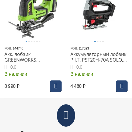
КОД:
144748
КОД:
117023
Акк. лобзик
Аккумуляторный лобзик
GREENWORKS
P.I.T. PST20H-70A SOLO,
GD24JS120, б/щет, 120
коробка
0.0
0.0
мм, 0-3500 об/мин, 4-ст.
В наличии
В наличии
маятник, LED, 1х2 Ач, ЗУ,
кор. (3601407CUA)
8 990
₽
4 480
₽