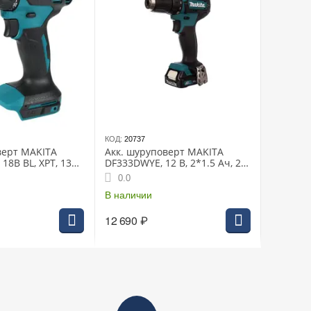
КОД:
20737
верт MAKITA
Акк. шуруповерт MAKITA
 18В BL, XPT, 13
DF333DWYE, 12 В, 2*1.5 Ач, 20
, без АКБ и З/У
полож., 30 Нм, 0-450/0-1700
0.0
об/мин, БЗП 10 мм, 1.1 кг
В наличии
12 690
₽