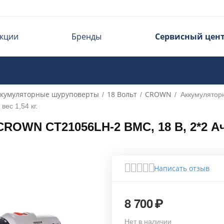
кции
Бренды
Сервисный цен
ккумуляторные шуруповерты
18 Вольт
CROWN
/
/
/
Аккумулято
вес 1,54 кг.
WN CT21056LH-2 BMC, 18 В, 2*2 Ач Li
Написать отзыв
8 700
₽
Нет в наличии