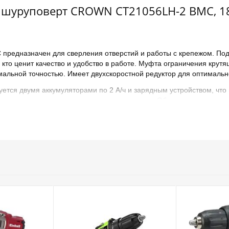
уруповерт CROWN CT21056LH-2 BMC, 18 В, 
едназначен для сверления отверстий и работы с крепежом. Подхо
, кто ценит качество и удобство в работе. Муфта ограничения крут
имальной точностью. Имеет двухскоростной редуктор для оптималь
ся двумя аккумуляторами по 2 А/ч и зарядным устройством, что 
 даже в условиях недостаточного освещения. Обрезиненные вставк
х поверхностях. Для удобства ношения и работы на высоте имеет
на корпусе дрели.