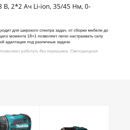
2*2 Ач Li-ion, 35/45 Нм, 0-
дит для широкого спектра задач, от сборки мебели до
ящего момента 18+1 позволяет легко настраивать силу
ной адаптации под различные задачи.
позволяют работать без перерывов. Светодиодная
и в местах хвата и на боковых частях инструмента
ся поясная клипса, тем самым инструмент находится