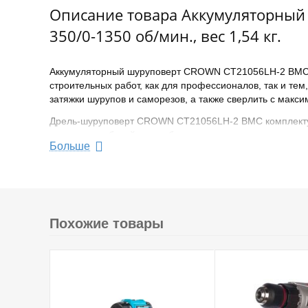
Описание товара Аккумуляторный ш
350/0-1350 об/мин., вес 1,54 кг.
Аккумуляторный шуруповерт CROWN CT21056LH-2 BMC пр
строительных работ, как для профессионалов, так и тем
затяжки шурупов и саморезов, а также сверлить с макс
Дрель-шуруповерт CROWN CT21056LH-2 BMC комплектует
подсветка рабочей зоны обеспечивает четкую видимость
Больше
обеспечивают надежный захват и фиксацию на наклонны
всегда под рукой. Индикатор уровня зарядки находится 
Тип двигателя: щеточный
Max крутящий момент 45 Нм
Мягк.вращ. момент 35 Нм
Похожие товары
Аккумулятор Li-Ion 18 В, 2 Ач
Устройство аккумулятора: слайдер
Количество аккумуляторов в комплекте 2 шт
Рреверс
Наличие подсветки