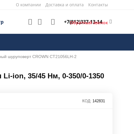
О компании
Доставка и оплата
Контакты
+7(812)337-13-14
тр
Обратный звонок
рный шуруповерт CROWN CT21056LH-2
-ion, 35/45 Нм, 0-350/0-1350
КОД:
142831