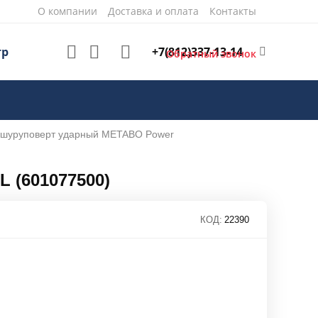
О компании
Доставка и оплата
Контакты
+7(812)337-13-14
тр
Обратный звонок
 шуруповерт ударный METABO Power
 (601077500)
КОД:
22390