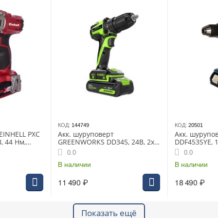
КОД:
144749
КОД:
20501
EINHELL PXC
Акк. шуруповерт
Акк. шурупо
В, 44 Нм,
GREENWORKS DD345, 24В, 2х2
DDF453SYE, 1
 об/мин, БЗП
Ач, 27/45 Нм, 0-450/1850 об/
Нм, БЗП 13 м
0.0
0.0
йс пласт.
мин, БЗП 13 мм,
1.6 кг, кейс
бесщёточный, ЗУ, коробка
В наличии
В наличии
(3708307CUC)
11 490
₽
18 490
₽
Показать ещё