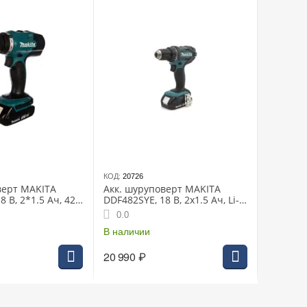
КОД:
20726
верт MAKITA
Акк. шуруповерт MAKITA
8 В, 2*1.5 Ач, 42
DDF482SYE, 18 В, 2x1.5 Ач, Li-
м, 1300 об/мин,
ion, БЗП-13 мм, 0-600\1900
0.0
об\м, 62\36 Нм, 1.5 кг, чем.,
XPT
В наличии
20 990
₽