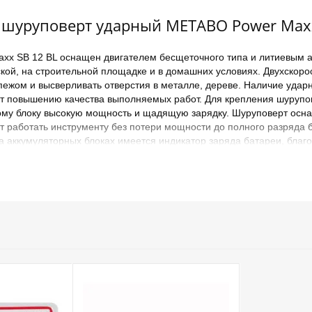
шуруповерт ударный METABO Power Maxx
x SB 12 BL оснащен двигателем бесщеточного типа и литиевым 
ской, на строительной площадке и в домашних условиях. Двухскор
епежом и высверливать отверстия в металле, дереве. Наличие удар
ет повышению качества выполняемых работ. Для крепления шурупо
рному блоку высокую мощность и щадящую зарядку. Шуруповерт о
т работать инструменту без потери мощности до полного разряда 
 аккумуляторных блоках имеется индикатор заряда батареи, благо