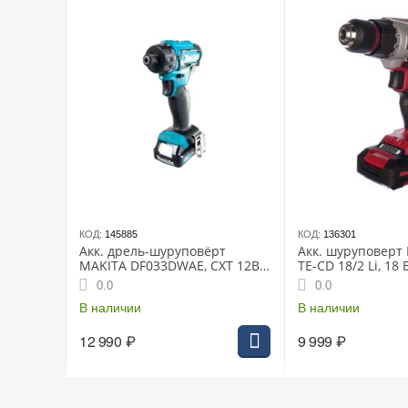
КОД:
145885
КОД:
136301
Акк. дрель-шуруповёрт
Акк. шуруповерт 
MAKITA DF033DWAE, CXT 12В
TE-CD 18/2 Li, 18 
max, 1/4", 30/14 Нм, 2х2.0 Ач,
20+1, 0-350/1250
0.0
0.0
з/у
10 мм, 1.39 кг, ке
В наличии
В наличии
12 990
₽
9 999
₽