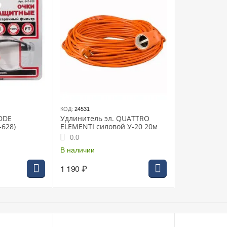
КОД:
24531
DDE
Удлинитель эл. QUATTRO
-628)
ELEMENTI силовой У-20 20м
0.0
В наличии
1 190
₽