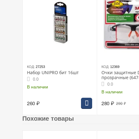
КОД:
27253
КОД:
12369
Набор UNIPRO бит 16шт
Очки защитные 
прозрачные (647
0.0
0.0
В наличии
В наличии
260
₽
280
₽
290
₽
Похожие товары