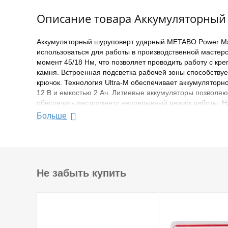
Описание товара Аккумуляторный 
Аккумуляторный шуруповерт ударный METABO Power Max
использоваться для работы в производственной мастер
момент 45/18 Нм, что позволяет проводить работу с кр
камня. Встроенная подсветка рабочей зоны способству
крючок. Технология Ultra-M обеспечивает аккумулято
12 В и емкостью 2 Ач. Литиевые аккумуляторы позволяю
обеспечить инструменту непрерывный режим работы. На
заряда.
Больше
Преимущества:
*Бесщеточный двигатель
*Технология Ultra-M аккумуляторных блоков
*Ударный режим
Не забыть купить