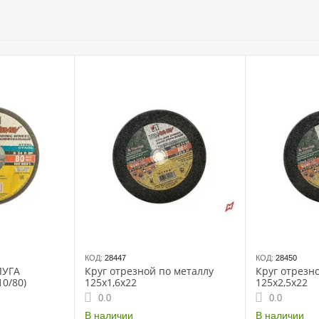
КОД:
28447
КОД:
28450
ЛУГА
Круг отрезной по металлу
Круг отрезн
10/80)
125х1,6х22
125х2,5х22
0.0
0.0
В наличии
В наличии