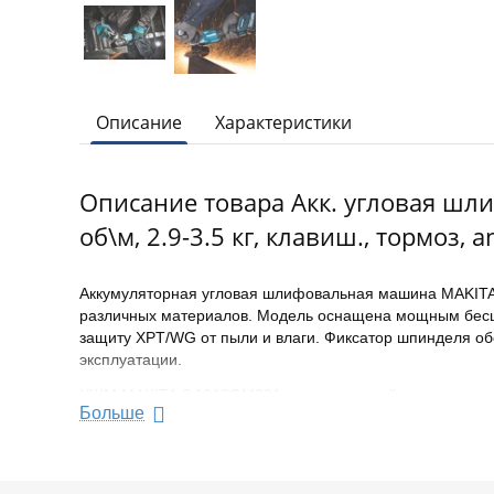
Описание
Характеристики
Описание товара Акк. угловая шли
об\м, 2.9-3.5 кг, клавиш., тормоз, an
Аккумуляторная угловая шлифовальная машина MAKITA 
различных материалов. Модель оснащена мощным бесще
защиту XPT/WG от пыли и влаги. Фиксатор шпинделя об
эксплуатации.
УШМ MAKITA GA013GM201 имеет плавный пуск, защиту от 
Больше
активируется технология активной обратной связи (AF
(ADT). Машина автоматически регулирует скорость при
Диаметр диска 125 мм