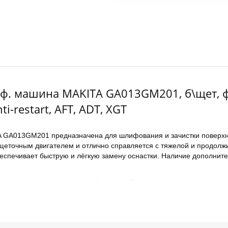
ф. машина MAKITA GA013GM201, б\щет, ф 12
ti-restart, AFT, ADT, XGT
GA013GM201 предназначена для шлифования и зачистки поверхност
точным двигателем и отлично справляется с тяжелой и продолжи
еспечивает быструю и лёгкую замену оснастки. Наличие дополните
перегрузок, электрический тормоз. В случае внезапного снижения
T), и машина выключается. Непрерывная эффективная работа проис
 большой нагрузке для сохранения мощности.