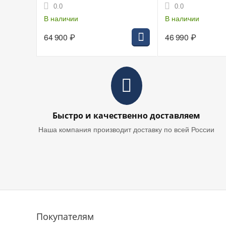
40В, 125 мм, 8500 об/м,
40В, 125 мм, 8500
0.0
0.0
2x4.0Ач. BL4040F, DC40RA,
Ач BL4040F, DC40
Makpac4
В наличии
В наличии
64 900
₽
46 990
₽
Быстро и качественно доставляем
Наша компания производит доставку по всей России
Покупателям