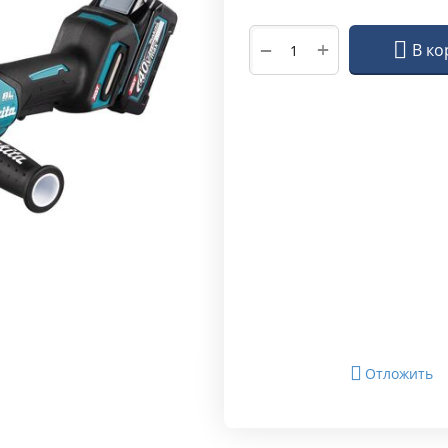
+
−
В ко
Отложить