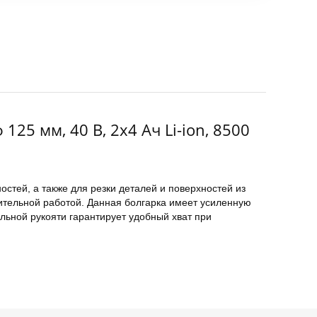
5 мм, 40 В, 2х4 Ач Li-ion, 8500
ей, а также для резки деталей и поверхностей из
тельной работой. Данная болгарка имеет усиленную
льной рукояти гарантирует удобный хват при
 скорости или когда диск зажимается в материале,
ходит благодаря автоматической регулировке скорости