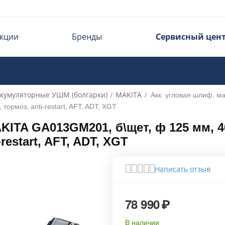
кции
Бренды
Сервисный цен
кумуляторные УШМ (болгарки)
MAKITA
/
/
Акк. угловая шлиф. 
, тормоз, anti-restart, AFT, ADT, XGT
TA GA013GM201, б\щет, ф 125 мм, 40 В
-restart, AFT, ADT, XGT
Написать отзыв
78 990
₽
В наличии