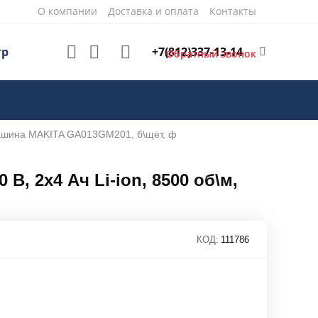
О компании
Доставка и оплата
Контакты
+7(812)337-13-14
тр
Обратный звонок
машина MAKITA GA013GM201, б\щет, ф
, 2х4 Ач Li-ion, 8500 об\м,
КОД:
111786