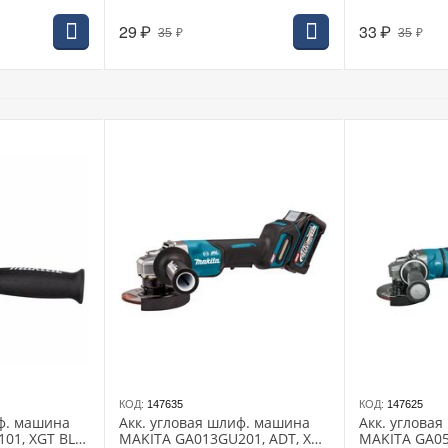
29
₽
33
₽
35
₽
35
₽
КОД:
147635
КОД:
147625
иф. машина
Акк. угловая шлиф. машина
Акк. углова
01, XGT BL
MAKITA GA013GU201, ADT, XGT
MAKITA GA05