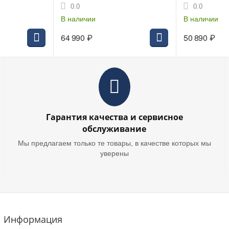
 об/м, 1x4.0
BL 40В, 125 мм, 8500 об/м,
40В, AFT, XPT
0.0
0.0
RA, Makpac4
2x4.0Ач BL4040F, DC40RA,
об/мин, клав
Makpac4
В наличии
Makpac
В наличии
64 990
₽
50 890
₽
Гарантия качества и сервисное
обслуживание
Мы предлагаем только те товары, в качестве которых мы
уверены
Информация