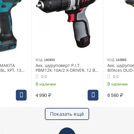
КОД:
140493
КОД:
143865
 MAKITA
Акк. шуруповерт P.I.T.
Акк. шурупо
BL, XPT, 13
PBM12K-10A/2 X-DRIVER, 12 В,
BifAces DLID-
 АКБ и З/У
22 Нм, 10 мм, 2 ск, 0-350/1350,
Li-Ion, 60 Нм
0.0
0.0
2х2,0 Ач, ЗУ, кейс
2850 уд/мин,
В наличии
В наличии
4 990
₽
6 560
₽
Показать ещё