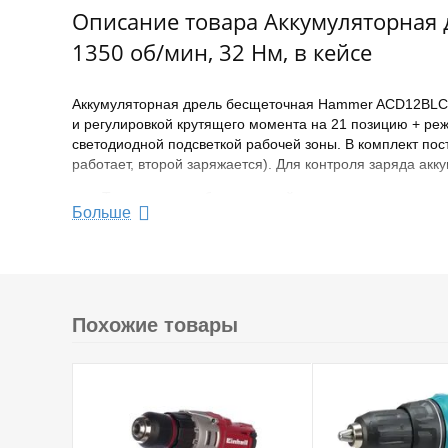
Описание товара Аккумуляторная д
1350 об/мин, 32 Нм, в кейсе
Аккумуляторная дрель бесщеточная Hammer ACD12BLC -
и регулировкой крутящего момента на 21 позицию + ре
светодиодной подсветкой рабочей зоны. В комплект пос
работает, второй заряжается). Для контроля заряда акк
Тип двигателя: бесщеточный
Больше
Max крутящий момент 32 Нм
Аккумулятор Li-Ion 12 В, 2 Ач - 2 шт
Устройство аккумулятора: обойма
Max частота вращения шпинделя 1350 об/мин
Число скоростей 2
Похожие товары
Число ступеней крутящего момента 21
Реверс
Светодиодная подсветка
Тормоз двигателя
Блокировка шпинделя