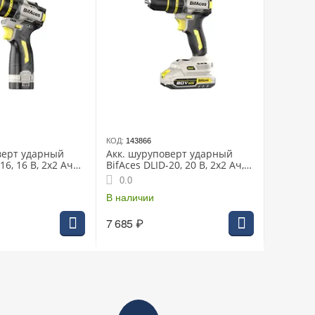
КОД:
143866
верт ударный
Акк. шуруповерт ударный
16, 16 В, 2х2 Ач
BifAces DLID-20, 20 В, 2х2 Ач,
, 1900 об/мин,
70 Нм, 2000 об/мин, 30000 уд/
0.0
 БЗП 10 мм, кейс
мин, БЗП 10 мм, кейс
В наличии
7 685
₽