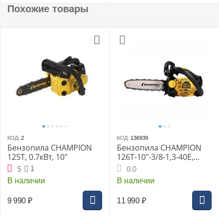
Похожие товары
КОД:
2
КОД:
136939
Бензопила CHAMPION
Бензопила CHAMPION
125T, 0.7кВт, 10"
126T-10"-3/8-1,3-40E,
1,15кВт 25см3 2,4кг
5
1
0.0
В наличии
В наличии
9 990
₽
11 990
₽