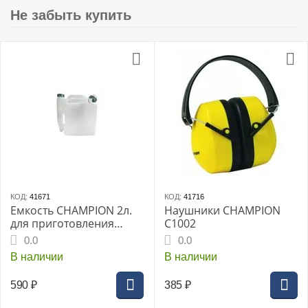
Не забыть купить
КОД:
41671
КОД:
41716
Емкость CHAMPION 2л.
Наушники CHAMPION
для приготовления
C1002
топл.смеси (C1011)
0.0
0.0
В наличии
В наличии
590
₽
385
₽