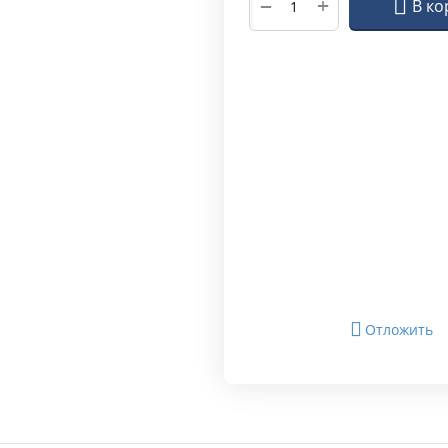
+
−
В ко
Отложить