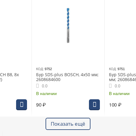
КОД:
9752
КОД:
9751
CH B8, 8x
Бур SDS-plus BOSCH, 4х50 мм;
Бур SDS-plu
)
2608684600
мм; 2608684
0.0
0.0
В наличии
В наличии
90
₽
100
₽
Показать ещё