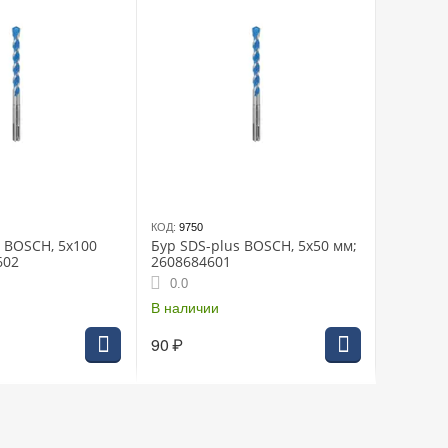
КОД:
9750
s BOSCH, 5х100
Бур SDS-plus BOSCH, 5х50 мм;
602
2608684601
0.0
В наличии
90
₽