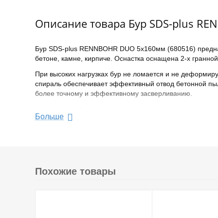
Описание товара Бур SDS-plus R
Бур SDS-plus RENNBOHR DUO 5х160мм (680516) предназ
бетоне, камне, кирпиче. Оснастка оснащена 2-х гранно
При высоких нагрузках бур не ломается и не деформир
спираль обеспечивает эффективный отвод бетонной пыл
более точному и эффективному засверливанию.
Диаметр 5 мм
Больше
Тип хвостовика: SDS-plus
Общая длина 160 мм
Количество граней 2
Похожие товары