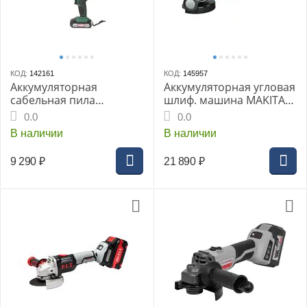
КОД:
142161
КОД:
145957
Аккумуляторная
Аккумуляторная угловая
сабельная пила
шлиф. машина MAKITA
Hammer LZK18DC, 18 В,
GA050GZ, XGT BL 40В AFT
0.0
0.0
2x2 Ач Li-ION, 0-2500 ход/
XPT, 125 мм, 11000 об/
В наличии
В наличии
мин, в кейсе
мин, клавиша
9 290
₽
21 890
₽