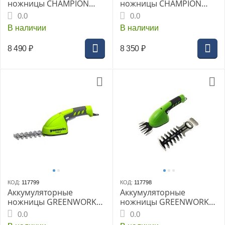
ножницы CHAMPION
ножницы CHAMPION
HTB1811, 4Ач Li-ion +
HTB400, 1х4 Ач Li-ion,
0.0
0.0
АКБ (2Ач) и ЗУ
без АКБ и ЗУ
В наличии
В наличии
8 490
₽
8 350
₽
КОД:
117799
КОД:
117798
Аккумуляторные
Аккумуляторные
ножницы GREENWORKS
ножницы GREENWORKS
садовые 7,2В
садовые 7,2В с
0.0
0.0
телескопической