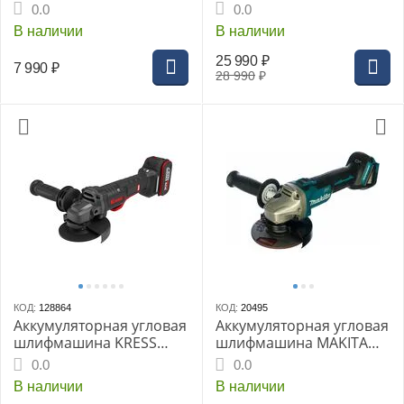
GREENWORKS GD24AG,
KU801 BL
0.0
0.0
125мм, бесщеточ. двиг.,
В наличии
В наличии
1х2Ач., ЗУ
25 990
₽
7 990
₽
28 990
₽
КОД:
128864
КОД:
20495
Аккумуляторная угловая
Аккумуляторная угловая
шлифмашина KRESS
шлифмашина MAKITA
KUH04, 20В,
DGA504Z, без АКБ и ЗУ
0.0
0.0
бесщеточная
В наличии
В наличии