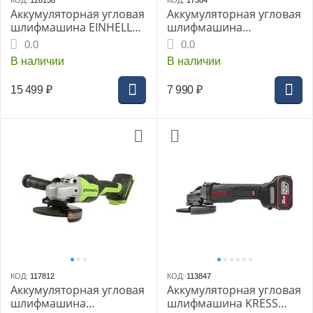
КОД:
128158
КОД:
17384
Аккумуляторная угловая
Аккумуляторная угловая
шлифмашина EINHELL
шлифмашина
PXC AXXIO 18/125 Q,
GREENWORKS GD24AG,
0.0
0.0
125мм, 1х4Ач Li-ion
125мм, бесщеточ. двиг.,
В наличии
В наличии
без АКБ и ЗУ
15 499
₽
7 990
₽
КОД:
117812
КОД:
113847
Аккумуляторная угловая
Аккумуляторная угловая
шлифмашина
шлифмашина KRESS