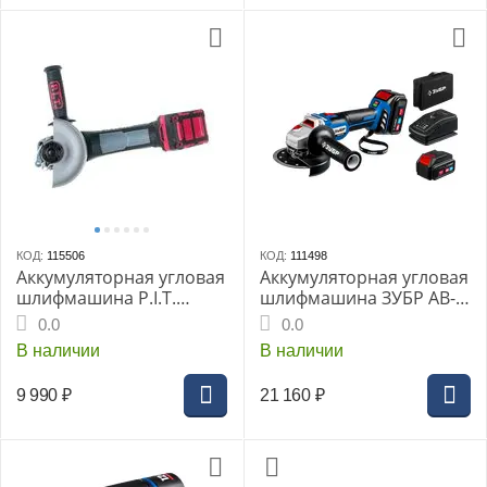
КОД:
115506
КОД:
111498
Аккумуляторная угловая
Аккумуляторная угловая
шлифмашина P.I.T.
шлифмашина ЗУБР AB-
PWS20H-125C/1
125-42
0.0
0.0
OnePower, 125мм, Li-Ion
«ПРОФЕССИОНАЛ»,
В наличии
В наличии
1х 4Ач, ЗУ 3А ,кейс
125мм, бесщеточная, Li-
Ion 2x4Ач, в сумке
9 990
₽
21 160
₽