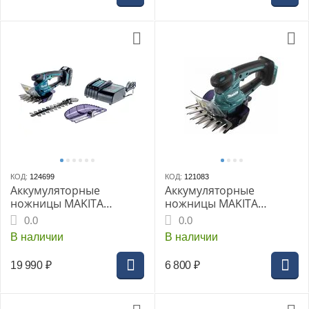
КОД:
124699
КОД:
121083
Аккумуляторные
Аккумуляторные
ножницы MAKITA
ножницы MAKITA
DUM604SYX, для травы,
DUM604Z, без АКБ И ЗУ
0.0
0.0
LXT 18 В, нож для травы
В наличии
В наличии
16 см, нож для кустар. 20
см, BL1815N, DC18SD
19 990
₽
6 800
₽