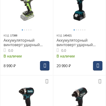
КОД:
17388
КОД:
145421
Аккумуляторный
Аккумуляторный
винтоверт ударный
винтоверт ударный
GREENWORKS GD24ID3,
MAKITA DTD153SF, LXT
0.0
0.0
бесщеточный, без АКБ и
18В BL XPT, 1/4", 170 Нм,
В наличии
В наличии
ЗУ (3802807gw)
1x3,0 Ач, з/у, кейс
8 990
₽
20 990
₽