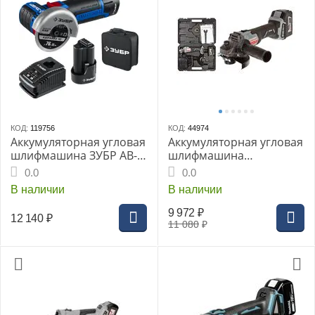
КОД:
119756
КОД:
44974
Аккумуляторная угловая
Аккумуляторная угловая
шлифмашина ЗУБР AB-
шлифмашина
76-22 серия
ИНТЕРСКОЛ
0.0
0.0
«ПРОФЕССИОНАЛ»,
УШМ-125/18, Li-Ion 1х4.0
В наличии
В наличии
76мм, бесщеточная, Li-
Ач , ЗУ, кейс
Ion 2х2Ач, сумка
9 972
₽
12 140
₽
11 080
₽