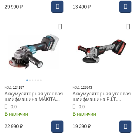
29 990
₽
13 490
₽
КОД:
124157
КОД:
128843
Аккумуляторная угловая
Аккумуляторная угловая
шлифмашина MAKITA
шлифмашина P.I.T.
GA023GZ, 125 мм,
PWS20H-125B/2, ЗУ, кейс
0.0
0.0
слайдер
В наличии
В наличии
22 990
₽
19 390
₽