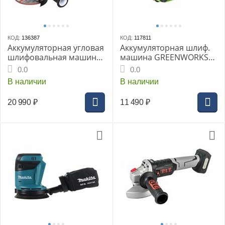
КОД:
136387
КОД:
117811
Аккумуляторная угловая
Аккумуляторная шлиф.
шлифовальная машина
машина GREENWORKS
MAKITA GA005GZ, XGT BL
G24BS, ленточная,
0.0
0.0
40В, 125 мм, 8500 об/
бесщеточная
В наличии
В наличии
мин, слайдер (без АКБ и
ЗУ)
20 990
₽
11 490
₽