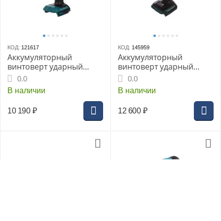
КОД:
121617
КОД:
145959
Аккумуляторный
Аккумуляторный
винтоверт ударный
винтоверт ударный
MAKITA DTD153Z, LXT BL
MAKITA DTD154Z, LXT BL
0.0
0.0
18В, 1/4", 170 Нм (без
18В, 1/4", 175 Нм, 4
В наличии
В наличии
АКБ и ЗУ)
режима
10 190
₽
12 600
₽