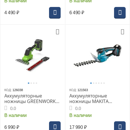
В наличии
В наличии
ручкой
4 490
₽
6 490
₽
КОД:
126038
КОД:
121563
Аккумуляторные
Аккумуляторные
ножницы GREENWORKS,
ножницы MAKITA
садовые с насадкой
DUM111SYX
0.0
0.0
кусторез, 24 В, без АКБ и
В наличии
В наличии
ЗУ
6 990
₽
17 990
₽