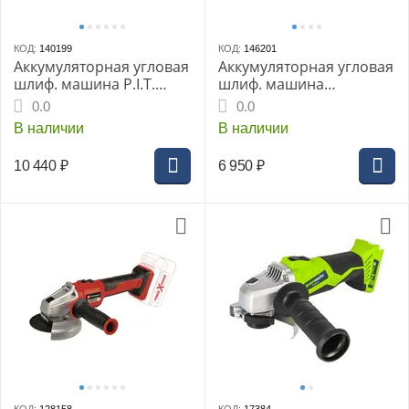
КОД:
140199
КОД:
146201
Аккумуляторная угловая
Аккумуляторная угловая
шлиф. машина P.I.T.
шлиф. машина
PWS20H-125D/1,
ИНТЕРСКОЛ
0.0
0.0
бесщёточная 20 В, 125
УШМ-125/18ВЭ, 4 А/ч,
В наличии
В наличии
мм, 3 ск, 1 акб 4 Ач, ЗУ,
ЗУ, бесщеточный
кейс
двигатель
10 440
₽
6 950
₽