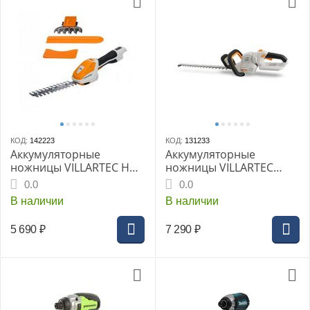
КОД:
142223
КОД:
131233
Аккумуляторные
Аккумуляторные
ножницы VILLARTEC HA
ножницы VILLARTEC
1462, ( БЕЗ АКБ и ЗУ) в
HA40, бесщеточный,
0.0
0.0
комплекте 2 вида
40В, полотно 600мм, без
В наличии
В наличии
насадок
АКБ и ЗУ
5 690
₽
7 290
₽