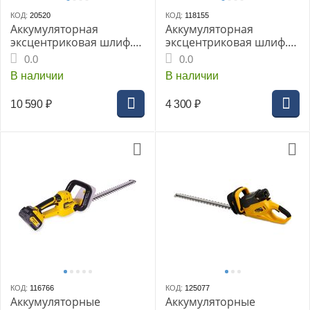
КОД:
20520
КОД:
118155
Аккумуляторная
Аккумуляторная
эксцентриковая шлиф.
эксцентриковая шлиф.
машина MAKITA
машина P.I.T. PDS20H-
0.0
0.0
DBO180Z, 18В, 125 мм,
125A SOLO, без АКБ и ЗУ
В наличии
В наличии
11000 об/мин, ход 2,8
мм, 1.7 кг, пылесборник
10 590
₽
4 300
₽
КОД:
116766
КОД:
125077
Аккумуляторные
Аккумуляторные