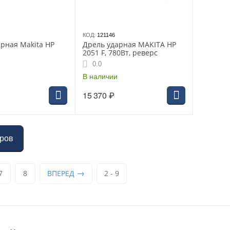
КОД:
121146
рная Makita HP
Дрель ударная MAKITA HP
2051 F, 780Вт, реверс
0.0
В наличии
15 370
₽
аров
7
8
ВПЕРЕД
2 - 9