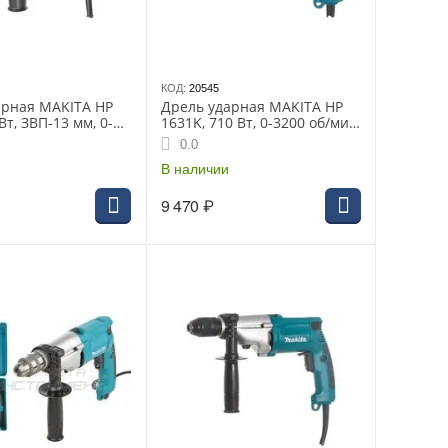
КОД:
20545
арная MAKITA HP
Дрель ударная MAKITA HP
Вт, ЗВП-13 мм, 0-
1631K, 710 Вт, 0-3200 об/мин,
 2.1 кг, кор, AL
48000 уд/м, 1.9 кг, реверс
0.0
В наличии
9 470
₽