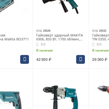
КОД:
20528
КОД:
20532
ная
Гайковерт ударный MAKITA
Гайковер
а Makita BO3711
6906, 850 Вт, 1700 об/мин,
TW 0350, 
588 Нм, 3/4'', 5 кг, кейс пласт.
350 Нм, 2.
0.0
0.0
В наличии
В наличии
42 930
₽
29 360
₽