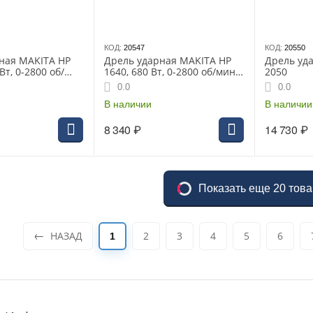
КОД:
20547
КОД:
20550
ная MAKITA HP
Дрель ударная MAKITA HP
Дрель уда
Вт, 0-2800 об/
1640, 680 Вт, 0-2800 об/мин,
2050
мм, 1.8 кг, кейс
ЗВП 13 мм, 1.8 кг, коробка
0.0
0.0
В наличии
В наличии
8 340
₽
14 730
₽
Показать еще 20 тов
НАЗАД
2
3
4
5
6
1