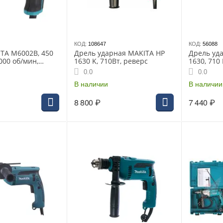
КОД:
108647
КОД:
56088
TA M6002B, 450
Дрель ударная MAKITA HP
Дрель уд
3000 об/мин,
1630 K, 710Вт, реверс
1630, 710 
10 мм
3200 об\м,
0.0
0.0
редуктор
В наличии
В наличии
8 800
₽
7 440
₽