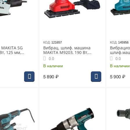
КОД:
121657
КОД:
145956
 MAKITA SG
Вибрац. шлиф. машина
Вибрацио
Вт, 125 мм,
MAKITA M9203, 190 Вт,
шлиф.маш
30 мм, ширина 6-
93х228 мм, 24000 б/мин,
M9203B, 1
0.0
0.0
г
ампл. 12000 мин-1
24000 б/м
В наличии
мин-1
В наличии
5 890
₽
5 900
₽