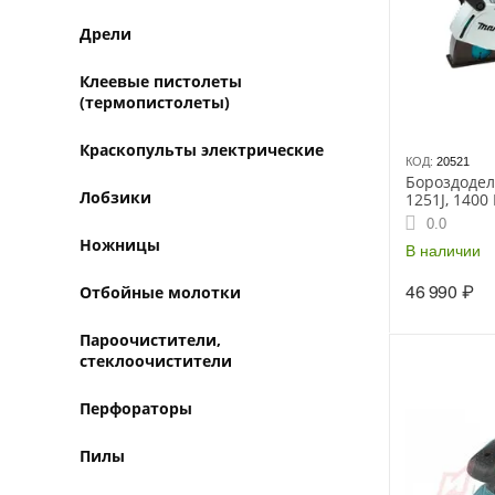
Дрели
Клеевые пистолеты
(термопистолеты)
Краскопульты электрические
КОД:
20521
Бороздодел
Лобзики
1251J, 1400 
глубина 0-
0.0
30 мм, 4.5 к
Ножницы
В наличии
46 990
₽
Отбойные молотки
Пароочистители,
стеклоочистители
Перфораторы
Пилы