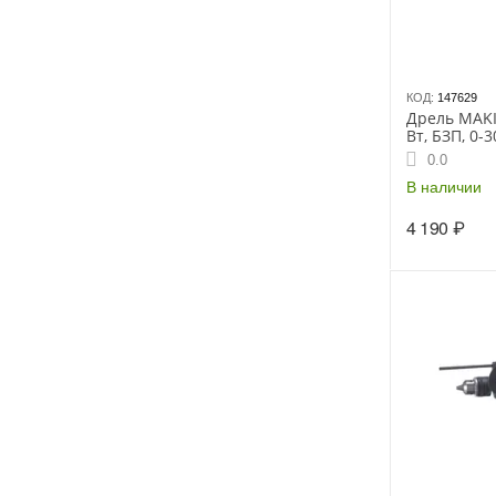
КОД:
147629
Дрель MAKI
Вт, БЗП, 0-
1скорость, 
0.0
В наличии
4 190
₽