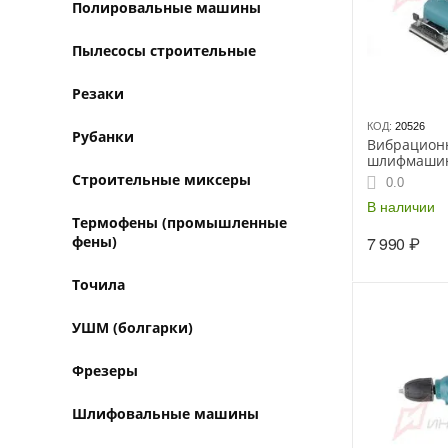
Полировальные машины
Пылесосы строительные
Резаки
КОД:
20526
Рубанки
Вибрацион
шлифмашин
Строительные миксеры
0.0
В наличии
Термофены (промышленные
фены)
7 990
₽
Точила
УШМ (болгарки)
Фрезеры
Шлифовальные машины