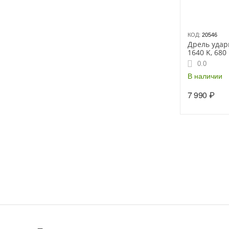
КОД:
20546
Дрель удар
1640 K, 680 
мин, ЗВП-13
0.0
пласт.
В наличии
7 990
₽