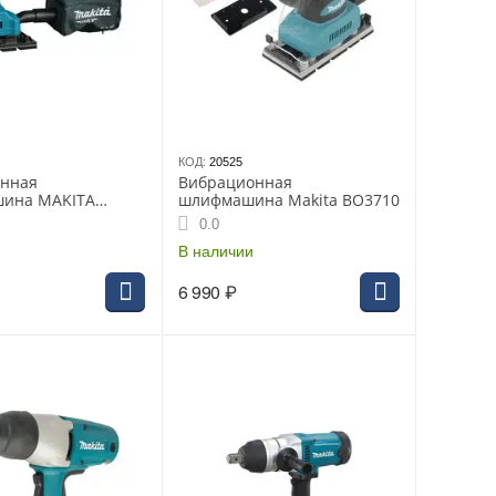
КОД:
20525
нная
Вибрационная
ина MAKITA
шлифмашина Makita BO3710
90 Вт, 93х228 мм,
0.0
ин., ампл. 12000
В наличии
6 990
₽