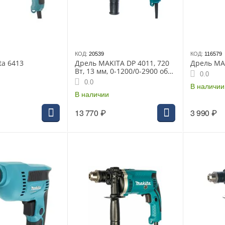
КОД:
20539
КОД:
116579
ta 6413
Дрель MAKITA DP 4011, 720
Дрель MA
Вт, 13 мм, 0-1200/0-2900 об/
0.0
мин, БЗП, 2.2 кг
0.0
В наличии
В наличии
13 770
₽
3 990
₽