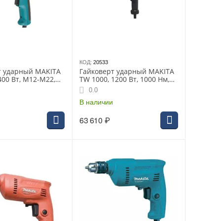
КОД:
20533
т ударный MAKITA
Гайковерт ударный MAKITA
400 Вт, M12-M22,
TW 1000, 1200 Вт, 1000 Нм,
9 кг
8.4 кг, 1"
0.0
В наличии
63 610
₽