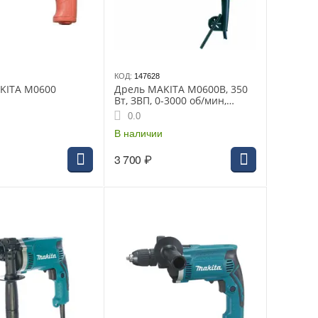
КОД:
147628
KITA M0600
Дрель MAKITA M0600B, 350
Вт, ЗВП, 0-3000 об/мин,
1скорость, 10 мм
0.0
В наличии
3 700
₽