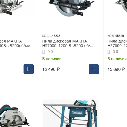
КОД:
145233
КОД:
95349
вая MAKITA
Пила дисковая MAKITA
Пила дис
50Вт, 5200об/мин,
HS7000, 1200 Вт,5200 об/
HS7600, 1
мин,185х30 мм, рез 64 мм
64 мм, 3.9
0.0
0.0
В наличии
В наличии
12 490
₽
13 690
₽