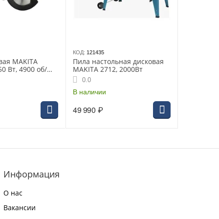
КОД:
121435
вая MAKITA
Пила настольная дисковая
0 Вт, 4900 об/
MAKITA 2712, 2000Вт
 мм, рез 68 мм
0.0
В наличии
49 990
₽
Информация
О нас
Вакансии