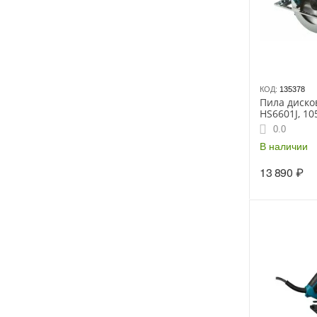
КОД:
135378
Пила диско
HS6601J, 10
кейс
0.0
В наличии
13 890
₽