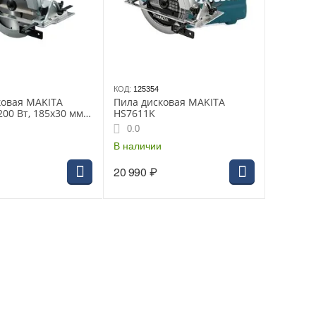
КОД:
125354
ковая MAKITA
Пила дисковая MAKITA
200 Вт, 185х30 мм,
HS7611K
 кг, коробка
0.0
В наличии
20 990
₽