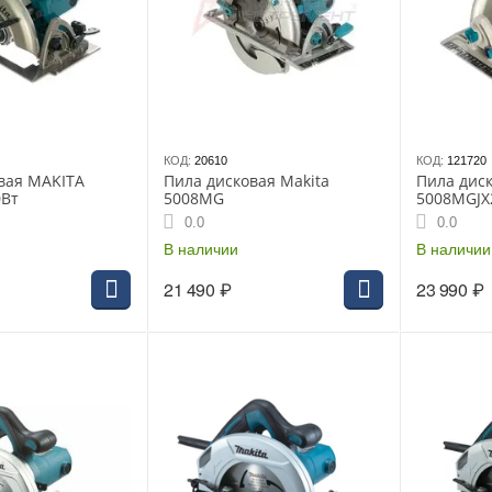
КОД:
20610
КОД:
121720
вая MAKITA
Пила дисковая Makita
Пила дис
0Вт
5008MG
5008MGJX2
мин, 210х
0.0
0.0
+ D-29050
В наличии
В наличии
21 490
₽
23 990
₽