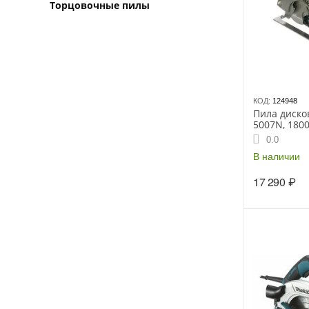
Торцовочные пилы
КОД:
124948
Пила диско
5007N, 180
0.0
В наличии
17 290
₽