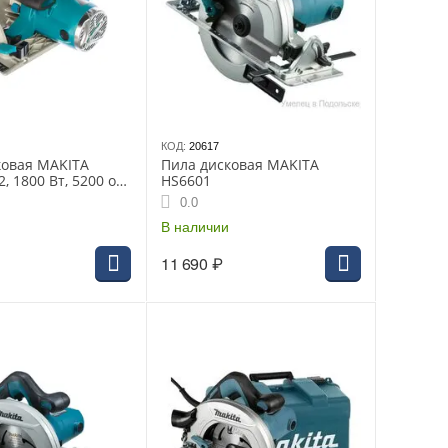
КОД:
20617
ковая MAKITA
Пила дисковая MAKITA
, 1800 Вт, 5200 об/
HS6601
30 мм, рез 75.5 мм
0.0
, Makpac
В наличии
11 690
₽