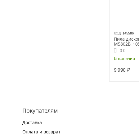
КОД:
145586
Пила диско
M5802B, 105
мин, 190х30
0.0
В наличии
9 990
₽
Покупателям
Доставка
Оплата и возврат