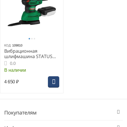
КОД:
109810
Вибрационная
шлифмашина STATUS
XS2-125E, 300Вт
0.0
В наличии
4 650
₽
Покупателям