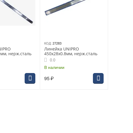
КОД:
27283
NIPRO
Линейка UNIPRO
0мм, нерж.сталь
450х28х0.8мм, нерж.сталь
0.0
В наличии
95
₽