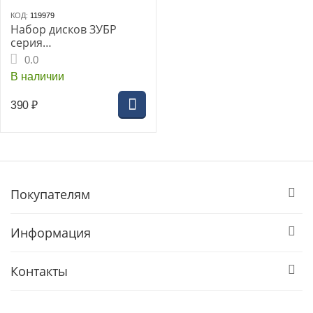
КОД:
119979
Набор дисков ЗУБР
серия
«ПРОФЕССИОНАЛ»,
0.0
76х1.0х10мм, отрезных
В наличии
по металлу, 5шт.
390
₽
Покупателям
Информация
Контакты