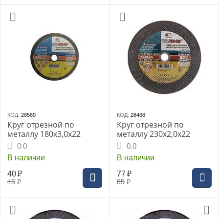
КОД:
28569
КОД:
28468
Круг отрезной по
Круг отрезной по
металлу 180х3,0х22
металлу 230х2,0х22
0.0
0.0
В наличии
В наличии
40
₽
77
₽
45
₽
85
₽