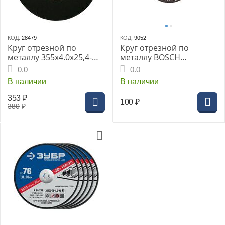
КОД:
28479
КОД:
9052
Круг отрезной по
Круг отрезной по
металлу 355х4.0х25,4-
металлу BOSCH
100м/с д/рельс
125х1.0х22мм нержав
0.0
0.0
(2.608.600.549)
В наличии
В наличии
353
₽
100
₽
380
₽