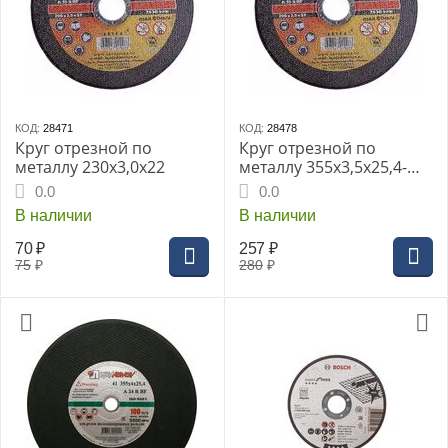
КОД:
28471
КОД:
28478
Круг отрезной по
Круг отрезной по
металлу 230х3,0х22
металлу 355х3,5х25,4-
80м/с
0.0
0.0
В наличии
В наличии
70
₽
257
₽
75
₽
280
₽