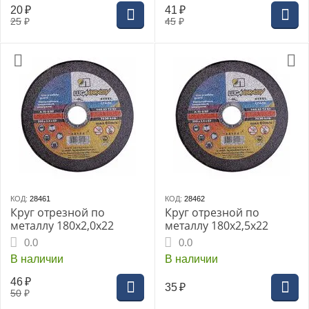
20
₽
41
₽
25
₽
45
₽
КОД:
28461
КОД:
28462
Круг отрезной по
Круг отрезной по
металлу 180х2,0х22
металлу 180х2,5х22
0.0
0.0
В наличии
В наличии
46
₽
35
₽
50
₽