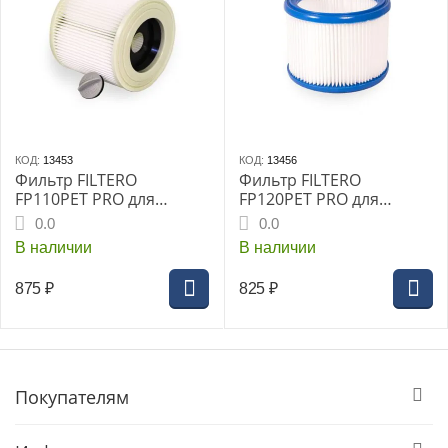
КОД:
13453
КОД:
13456
Фильтр FILTERO
Фильтр FILTERO
FP110PET PRO для
FP120PET PRO для
пылесоса KARCHER
пылесоса BOSCH MAKITA
0.0
0.0
METABO STIHL
В наличии
В наличии
875
₽
825
₽
Покупателям