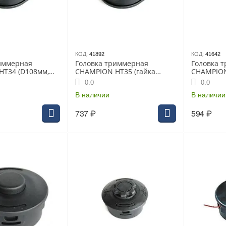
КОД:
41892
КОД:
41642
иммерная
Головка триммерная
Головка 
T34 (D108мм,
CHAMPION HT35 (гайка
CHAMPION
7мм, гайка
М10*1.25левая), Т233-
корд 2.0-
0.0
0.0
вая), Т261/262 и
517,EA1004,1200
М10*1.25л
В наличии
517,EA100
В наличии
737
₽
594
₽