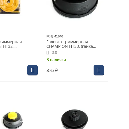
КОД:
41640
триммерная
Головка триммерная
 HT32,
CHAMPION HT33, (гайка
ьная, все
М10*1.25 левая) Быстрая
0.0
ные косы
загрузка+Повышенная
прочностьТ233-Т
В наличии
875
₽