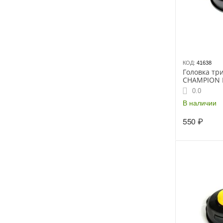
КОД:
41638
Головка тр
CHAMPION H
(М8*1.25пр
0.0
В наличии
550
₽