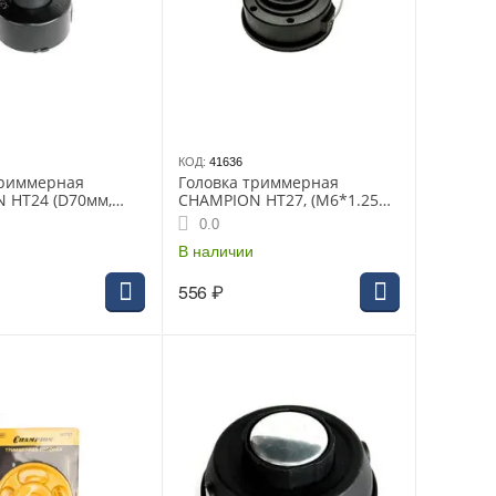
КОД:
41636
триммерная
Головка триммерная
 HT24 (D70мм,
CHAMPION HT27, (М6*1.25
.0мм, тип
правая) C5084
0.0
"клипса"), ET450 и
)
В наличии
556
₽