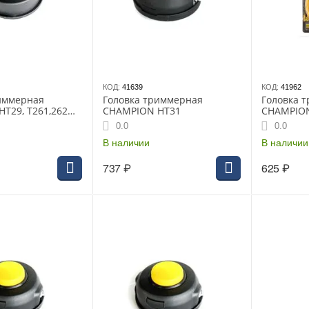
КОД:
41639
КОД:
41962
иммерная
Головка триммерная
Головка 
T29, T261,262
CHAMPION HT31
CHAMPION
авая)
универсал
0.0
0.0
редуктор
В наличии
В наличии
737
₽
625
₽