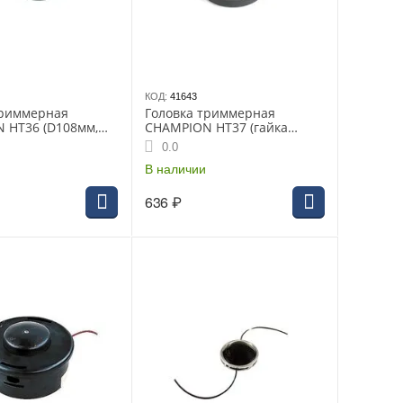
КОД:
41643
триммерная
Головка триммерная
 HT36 (D108мм,
CHAMPION HT37 (гайка
2.7мм, гайка
М10*1.25 левая)
0.0
евая), Т233-
Повышенная прочность
4,1200
Т233-Т517, ET1004A, ET1
В наличии
636
₽