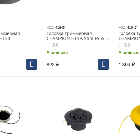
КОД:
41645
КОД:
41647
иммерная
Головка триммерная
Головка 
HT38
CHAMPION HT39, Stihl FS55
CHAMPION
(гайка М10*1.00 левая)
М12*1.50 
0.0
0.0
быстрая загрузка
левая) Ech
В наличии
FS450
В наличии
822
₽
1 304
₽