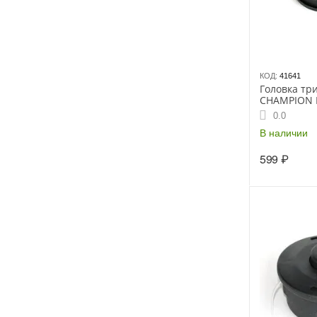
КОД:
41641
Головка тр
CHAMPION H
корд 2.0-2.
0.0
М8*1.25пра
др
В наличии
599
₽