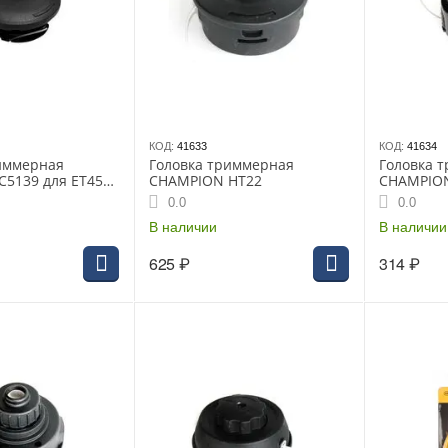
КОД:
41633
КОД:
41634
иммерная
Головка триммерная
Головка 
5139 для ET451
CHAMPION HT22
CHAMPION
ния "клипса")
корд1.6-2
0.0
0.0
крепления
В наличии
др (C5073
В наличии
625
₽
314
₽