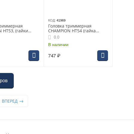
КОД:
41969
триммерная
Головка триммерная
 HT53, (гайки
CHAMPION HT54 (гайка
левая + М12*1,75
М8*1,25 правая), быстрая
0.0
o CLS-5800; Stihl
загрузка, Stihl FS38
s 235R
В наличии
747
₽
аров
ВПЕРЕД