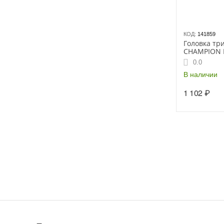
КОД:
141859
Головка тр
CHAMPION 
универсаль
0.0
редукторны
см³
В наличии
1 102
₽