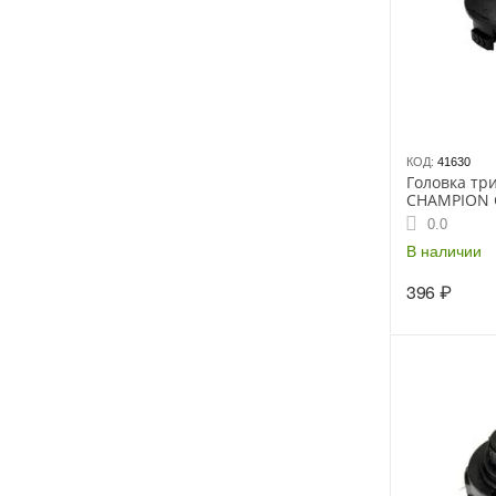
КОД:
41630
Головка тр
CHAMPION C
(тип крепле
0.0
В наличии
396
₽