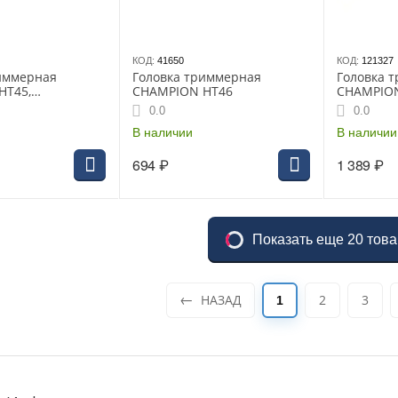
КОД:
41650
КОД:
121327
иммерная
Головка триммерная
Головка 
HT45,
CHAMPION HT46
CHAMPION
ная все
М12*1,50 
0.0
0.0
е косы более 40
левая) Ech
В наличии
FS450; Hu
В наличии
694
₽
1 389
₽
Показать еще 20 тов
НАЗАД
2
3
1