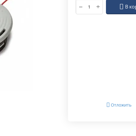
+
−
В ко
Отложить