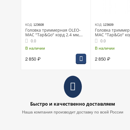
КОД:
123608
КОД:
123609
Головка триммерная OLEO-
Головка триммер
MAC "Tap&Go" корд 2.4 мм,
MAC "Tap&Go" кор
М8х1.25LH + М10х1.25LH
М10х1,25LH
0.0
0.0
В наличии
В наличии
2 850
₽
2 850
₽
Быстро и качественно доставляем
Наша компания производит доставку по всей России