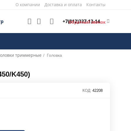
О компании
Доставка и оплата
Контакты
+7(812)337-13-14
тр
Обратный звонок
головки триммерные
/
Головка
450/K450)
КОД:
42208