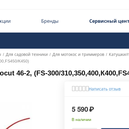
кции
Бренды
Сервисный цен
ы
Для садовой техники
Для мотокос и триммеров
Катушки/
/
/
/
400,FS450/K450)
ut 46-2, (FS-300/310,350,400,К400,FS
Написать отзыв
5 590
₽
В наличии