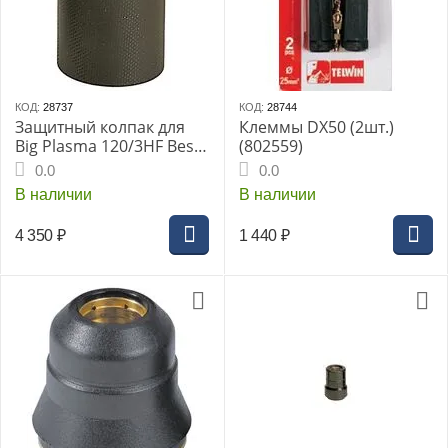
КОД:
28737
КОД:
28744
Защитный колпак для
Клеммы DX50 (2шт.)
Big Plasma 120/3HF Best
(802559)
Plasma 90HF Precise
0.0
0.0
Plasma 160HF 2шт
В наличии
В наличии
4 350
₽
1 440
₽