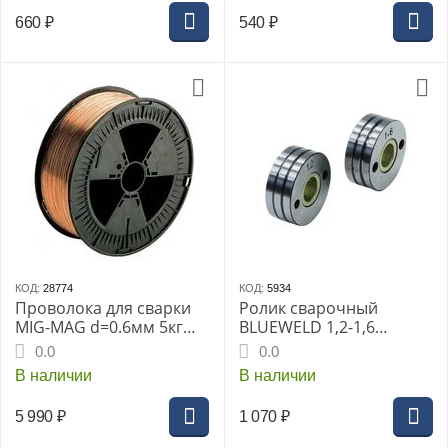
660
₽
540
₽
КОД:
28774
КОД:
5934
Проволока для сварки
Ролик сварочный
MIG-MAG d=0.6мм 5кг
BLUEWELD 1,2-1,6
сталь омедненная
ММ,СТАЛЬ
0.0
0.0
(802395)
В наличии
В наличии
5 990
₽
1 070
₽