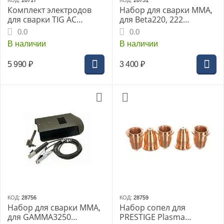
КОД:
28717
КОД:
28751
Комплект электродов
Набор для сварки MMA,
для сварки TIG AC
для Beta220, 222
д.3.2мм (уп.10шт)
Spase220 (801096)
0.0
0.0
В наличии
В наличии
5 990
₽
3 400
₽
КОД:
28756
КОД:
28759
Набор для сварки MMA,
Набор сопел для
для GAMMA3250
PRESTIGE Plasma