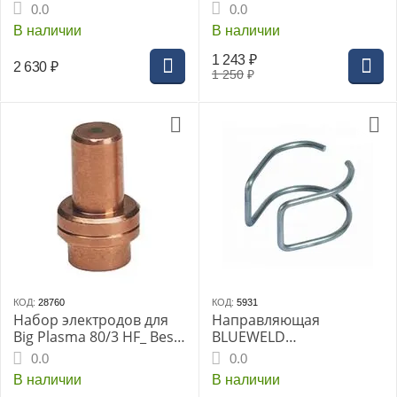
(801003)
31_41_54К Big Plasma
0.0
0.0
62/2 (5шт) (802423)
В наличии
В наличии
1 243
₽
2 630
₽
1 250
₽
КОД:
28760
КОД:
5931
Набор электродов для
Направляющая
Big Plasma 80/3 HF_ Best
BLUEWELD
Plasma 60 HF 5шт.
дистанционная, 5шт
0.0
0.0
В наличии
В наличии