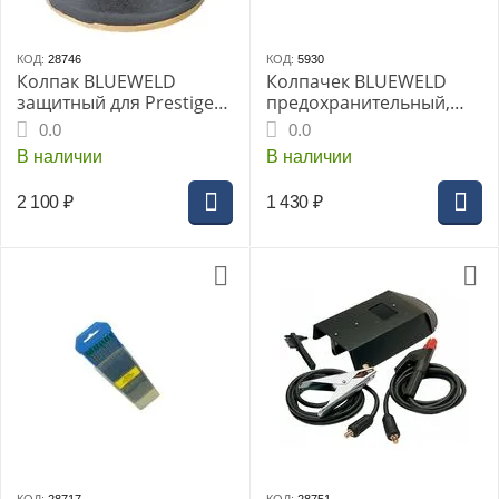
КОД:
28746
КОД:
5930
Колпак BLUEWELD
Колпачек BLUEWELD
защитный для Prestige
предохранительный,
Plasma 54 K 2шт (802485)
2шт
0.0
0.0
В наличии
В наличии
2 100
₽
1 430
₽