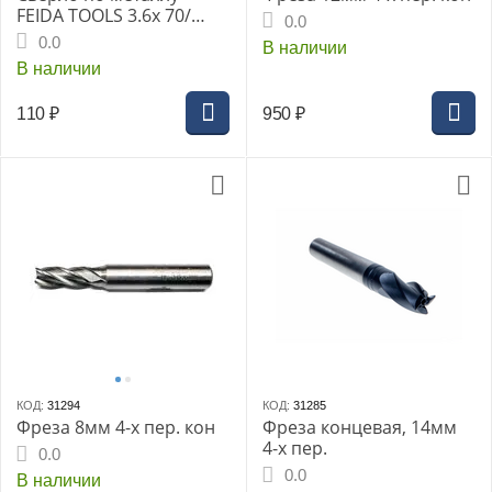
FEIDA TOOLS 3.6x 70/
0.0
39мм Co 5 DIN 338 HSS-G
0.0
В наличии
(Р6М5К5) (10),
В наличии
легировано кобальтом.
Спираль
110
₽
950
₽
правосторонняя. Угол
заточки 135 гр
КОД:
31294
КОД:
31285
Фреза 8мм 4-х пер. кон
Фреза концевая, 14мм
4-х пер.
0.0
0.0
В наличии