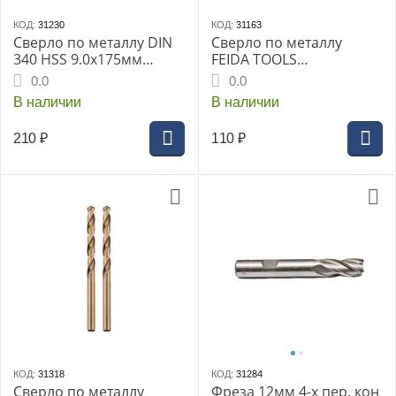
КОД:
31230
КОД:
31163
Сверло по металлу DIN
Сверло по металлу
340 HSS 9.0x175мм
FEIDA TOOLS
длинная серия
1.3x38/16мм Co 5 DIN
0.0
0.0
338 HSS-G (Р6М5К5) (10),
В наличии
В наличии
легировано кобальтом.
Спираль
210
₽
110
₽
правосторонняя. Угол
заточки 135 гр.
КОД:
31318
КОД:
31284
Сверло по металлу
Фреза 12мм 4-х пер. кон