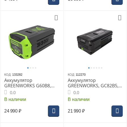
КОД:
133282
КОД:
112270
Аккумулятор
Аккумулятор
GREENWORKS G60B8,
GREENWORKS, GC82B5,
60V, 8 Ач
82V, 5 А.ч
0.0
0.0
В наличии
В наличии
24 990
₽
21 990
₽