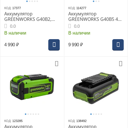
КОД:
17377
КОД:
114277
Аккумулятор
Аккумулятор
GREENWORKS G40B2,
GREENWORKS G40B5 40В
40В 2Ач Li-ion G-MAX 40V
5Ач Li-ion время зарядки
0.0
0.0
(2926907gw)
от 50 до 150мин
В наличии
В наличии
(2927207gw)
4 990
₽
9 990
₽
КОД:
123285
КОД:
138492
Аккумулятор
Аккумулятор