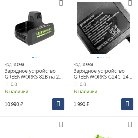
КОД:
117868
КОД:
115606
Зарядное устройство
Зарядное устройство
GREENWORKS 82В на 2
GREENWORKS G24C, 24В
аккумулятора
(2946207gw)
0.0
0.0
В наличии
В наличии
10 990
₽
1 990
₽