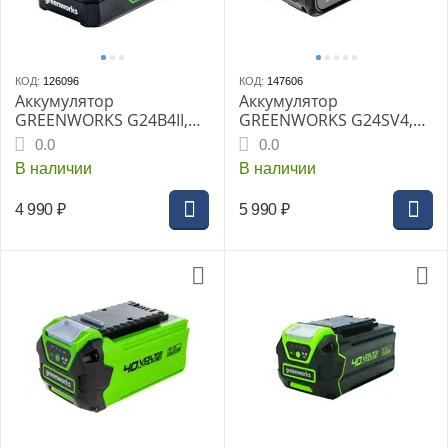
КОД:
126096
КОД:
147606
Аккумулятор
Аккумулятор
GREENWORKS G24B4II,
GREENWORKS G24SV4,
24В 4Ач Li-ion
24 В, 4 А*ч
0.0
0.0
повышенной мощности,
В наличии
В наличии
время зарядки 60мин
(до -20°С)(2902807gw)
4 990
₽
5 990
₽