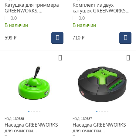
Катушка для триммера
Комплект из двух
GREENWORKS,
катушек GREENWORKS
двухсторонний выход
для модели 2100207,
0.0
0.0
лески, 3 шт. (29627)
GWW0660165
В наличии
В наличии
599
₽
710
₽
КОД:
130788
КОД:
130787
Насадка GREENWORKS
Насадка GREENWORKS
для очистки
для очистки