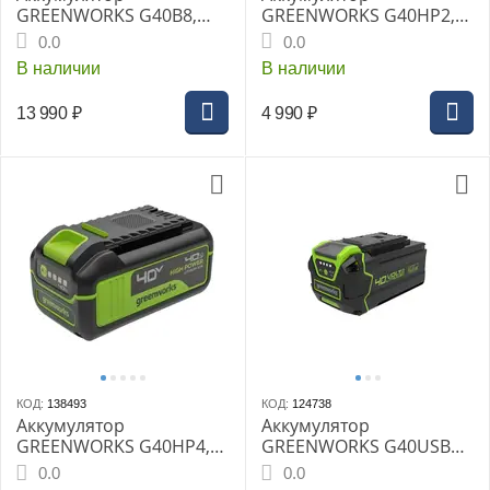
GREENWORKS G40B8,
GREENWORKS G40HP2,
40В 8Ач Li-ion время
40V, 2 Ач, High Power
0.0
0.0
зарядки от 120 до
В наличии
В наличии
240мин (2951607)
13 990
₽
4 990
₽
КОД:
138493
КОД:
124738
Аккумулятор
Аккумулятор
GREENWORKS G40HP4,
GREENWORKS G40USB4,
40В, 4 Ач, Li-ion, High
40В 4Ач Li-ion с USB
0.0
0.0
Power
разъемом, время