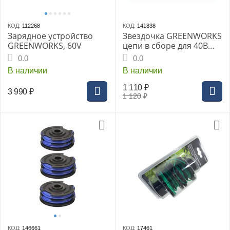
КОД:
112268
КОД:
141838
Зарядное устройство
Звездочка GREENWORKS
GREENWORKS, 60V
цепи в сборе для 40В
2008807
0.0
0.0
В наличии
В наличии
1 110
₽
3 990
₽
1 120
₽
КОД:
146661
КОД:
17461