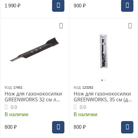
1 990
₽
900
₽
КОД:
17451
КОД:
123262
Нож для газонокосилки
Нож для газонокосилки
GREENWORKS 32 см л
GREENWORKS, 35 см (для
для 1200 Ватт
2501907, 2505107, 25237)
0.0
0.0
(2922207gw)
В наличии
В наличии
800
₽
800
₽