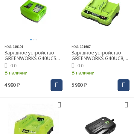
КОД:
119101
КОД:
121667
Зарядное устройство
Зарядное устройство
GREENWORKS G40UC5
GREENWORKS G40UC8,
40 В, 5 А быстрое
быстрое на 2
0.0
0.0
аккумулятора (2938807)
В наличии
В наличии
4 990
₽
5 990
₽