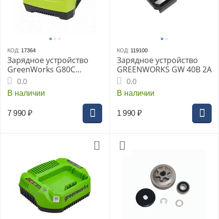
КОД:
17364
КОД:
119100
Зарядное устройство
Зарядное устройство
GreenWorks G80C
GREENWORKS GW 40В 2A
2914707
0.0
0.0
В наличии
В наличии
7 990
₽
1 990
₽