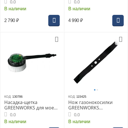
поверхностей 28см для
поверхностей 38см для
0.0
0.0
моек высокого
моек высокого
В наличии
В наличии
давления ≤140 бар
давления ≤250 бар
2 790
₽
4 990
₽
КОД:
130786
КОД:
115425
Насадка-щетка
Нож газонокосилки
GREENWORKS для моек
GREENWORKS
высокого давления ≤160
G40LM41K3
0.0
0.0
бар
В наличии
В наличии