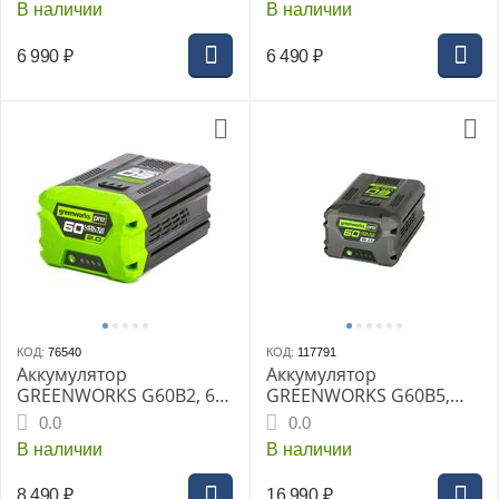
В наличии
В наличии
зарядки 60мин
(2939507gw)
6 990
₽
6 490
₽
КОД:
76540
КОД:
117791
Аккумулятор
Аккумулятор
GREENWORKS G60B2, 60
GREENWORKS G60B5,
В, 2 Ач, Li-ion, время
60В, 5 А.ч
0.0
0.0
зарядки 60 мин (до
В наличии
В наличии
-20°С)
8 490
₽
16 990
₽