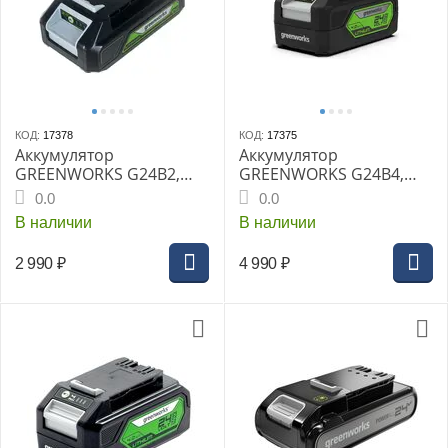
КОД:
17378
КОД:
17375
Аккумулятор
Аккумулятор
GREENWORKS G24B2,
GREENWORKS G24B4,
24В 2Ач Li-ion время
24В 4Ач Li-ion время
0.0
0.0
зарядки 30мин
зарядки 60мин (до -20°С)
В наличии
В наличии
(2926707gw)
(2926807gw)
2 990
₽
4 990
₽