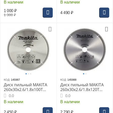
В наличии
В наличии
1 000
₽
4 490
₽
1 300
₽
КОД:
145987
КОД:
145988
Диск пильный MAKITA
Диск пильный MAKITA
260x30x2.6/1.8x100T
260x30x2.6/1.8x120T
универсальный для
универсальный для
0.0
0.0
алюминия/дерева/
алюминия/дерева/
В наличии
В наличии
пластика
пластика
2 450
₽
2 790
₽