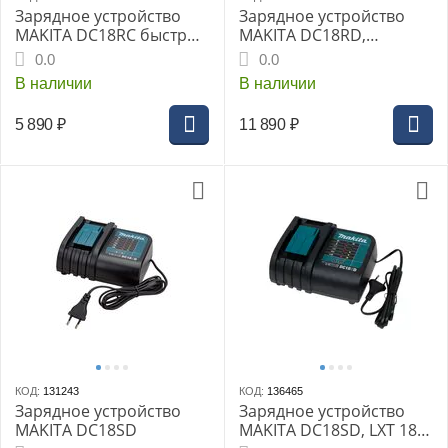
Зарядное устройство
Зарядное устройство
MAKITA DC18RC быстрое
MAKITA DC18RD,
(LXT 18В), полиэт. пакет
быстрое, двухпортовое
0.0
0.0
(LXT 18В)
В наличии
В наличии
5 890
₽
11 890
₽
КОД:
131243
КОД:
136465
Зарядное устройство
Зарядное устройство
MAKITA DC18SD
MAKITA DC18SD, LXT 18В,