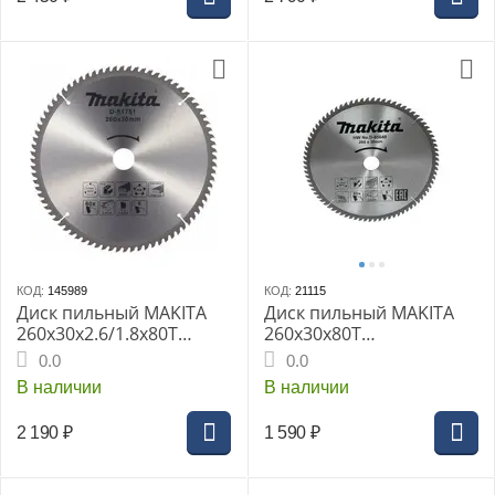
КОД:
145989
КОД:
21115
Диск пильный MAKITA
Диск пильный MAKITA
260x30x2.6/1.8x80T
260x30x80T
универсальный для
универсальный для
0.0
0.0
алюминия/дерева/
алюминия/дерева/
В наличии
В наличии
пластика
пластика D-65648
2 190
₽
1 590
₽