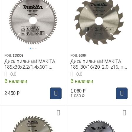
КОД:
135309
КОД:
2698
Диск пильный MAKITA
Диск пильный MAKITA
185x30x2.2/1.4x60T,
185_30/16/20_2.0, z16, по
универсальный для
дереву
0.0
0.0
алюминия/дерева/
В наличии
В наличии
пластика,
1 060
₽
2 450
₽
1 080
₽