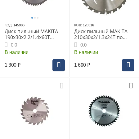
КОД:
145986
КОД:
126316
Диск пильный MAKITA
Диск пильный MAKITA
190x30x2.2/1.4x60T
210x30x2/1.3x24T по
универсальный для
дереву (D-45939)
0.0
0.0
алюминия/дерева/
В наличии
В наличии
пластика
1 300
₽
1 690
₽