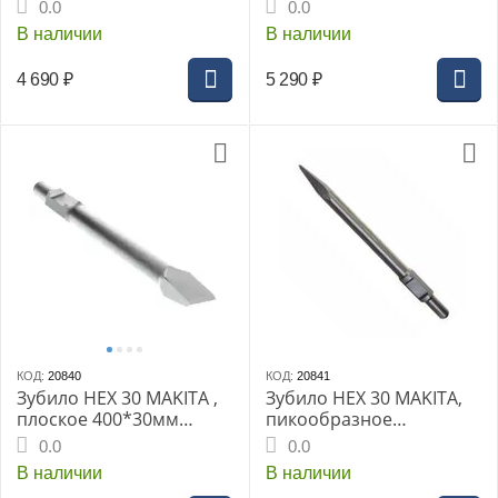
картон
0.0
0.0
В наличии
В наличии
4 690
₽
5 290
₽
КОД:
20840
КОД:
20841
Зубило HEX 30 MAKITA ,
Зубило HEX 30 MAKITA,
плоское 400*30мм
пикообразное
шестигр. (D-15300)
400*30мм (D-15285)
0.0
0.0
В наличии
В наличии