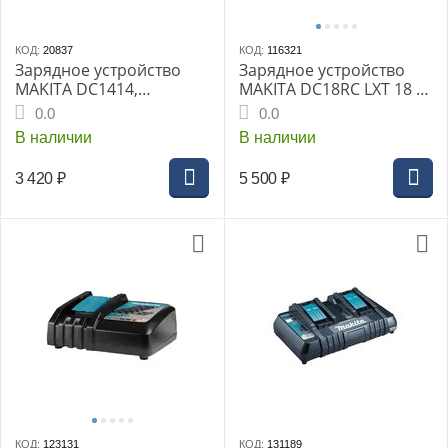
КОД:
20837
КОД:
116321
Зарядное устройство
Зарядное устройство
MAKITA DC1414,
MAKITA DC18RC LXT 18 В
7.2В/14.4В (193864-0)
(630793-1)
0.0
0.0
В наличии
В наличии
3 420
₽
5 500
₽
КОД:
123131
КОД:
131189