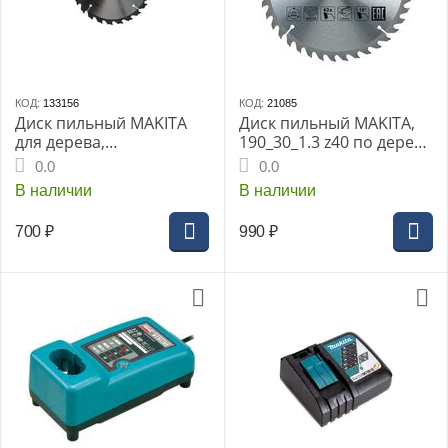
КОД:
133156
КОД:
21085
Диск пильный MAKITA
Диск пильный MAKITA,
для дерева,
190_30_1.3 z40 по дереву
185x30/20x2.2/1.4x24T
(D-64973)
0.0
0.0
В наличии
В наличии
700
₽
990
₽