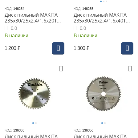
КОД:
146254
КОД:
146255
Диск пильный MAKITA
Диск пильный MAKITA
235x30/25x2.4/1.6x20T
235x30/25x2.4/1.6x40T
для дерева (D-81480)
для дерева (D-81094)
0.0
0.0
В наличии
В наличии
1 200
₽
1 300
₽
КОД:
136355
КОД:
136356
Диск пильный MAKITA
Диск пильный MAKITA