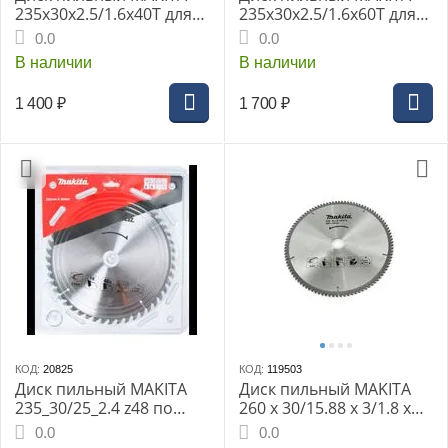
235x30x2.5/1.6x40T для
235x30x2.5/1.6x60T для
дерева (D-51465)
дерева (D-51471)
0.0
0.0
В наличии
В наличии
1 400
₽
1 700
₽
КОД:
20825
КОД:
119503
Диск пильный MAKITA
Диск пильный MAKITA
235_30/25_2.4 z48 по
260 x 30/15.88 x 3/1.8 x
дереву Standart (D-
100T для алюминия
0.0
0.0
45951)