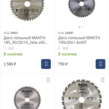
КОД:
20822
КОД:
115597
Диск пильный MAKITA
Диск пильный MAKITA
185_30/20/16_2мм z40
190x30x1.4x40T
Standart по дереву (D-
0.0
0.0
45923)
В наличии
В наличии
1 560
₽
750
₽