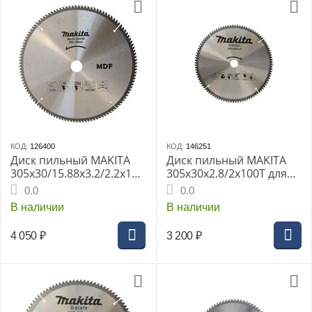
КОД:
126400
КОД:
146251
Диск пильный MAKITA
Диск пильный MAKITA
305x30/15.88x3.2/2.2x120
305x30x2.8/2x100T для
T для дерева
алюминия (D-81963)
0.0
0.0
В наличии
В наличии
4 050
₽
3 200
₽