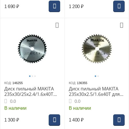
1 690
₽
1 200
₽
КОД:
146255
КОД:
136355
Диск пильный MAKITA
Диск пильный MAKITA
235x30/25x2.4/1.6x40T
235x30x2.5/1.6x40T для
для дерева (D-81094)
дерева (D-51465)
0.0
0.0
В наличии
В наличии
1 300
₽
1 400
₽