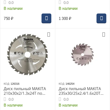
универсальный для
0.0
0.0
алюминия/дерева/
В наличии
В наличии
пластика
750
₽
1 300
₽
КОД:
126316
КОД:
146254
Диск пильный MAKITA
Диск пильный MAKITA
210x30x2/1.3x24T по
235x30/25x2.4/1.6x20T
дереву (D-45939)
для дерева (D-81480)
0.0
0.0
В наличии
В наличии