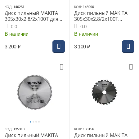
КОД:
146251
КОД:
145990
Диск пильный MAKITA
Диск пильный MAKITA
305x30x2.8/2x100T для
305x30x2.8/2x100T
алюминия (D-81963)
универсальный для
0.0
0.0
алюминия/дерева/
В наличии
В наличии
пластика
3 200
₽
3 100
₽
КОД:
135310
КОД:
133156
Диск пильный MAKITA
Диск пильный MAKITA