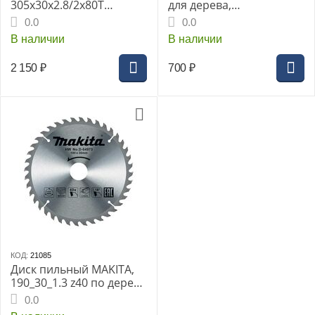
305x30x2.8/2x80T
для дерева,
универсальный для
185x30/20x2.2/1.4x24T
0.0
0.0
алюминия/дерева/
В наличии
В наличии
пластика
2 150
₽
700
₽
КОД:
21085
Диск пильный MAKITA,
190_30_1.3 z40 по дереву
(D-64973)
0.0