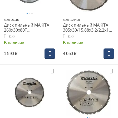
КОД:
21115
КОД:
126400
Диск пильный MAKITA
Диск пильный MAKITA
260x30x80T
305x30/15.88x3.2/2.2x120
универсальный для
T для дерева
0.0
0.0
алюминия/дерева/
В наличии
В наличии
пластика D-65648
1 590
₽
4 050
₽