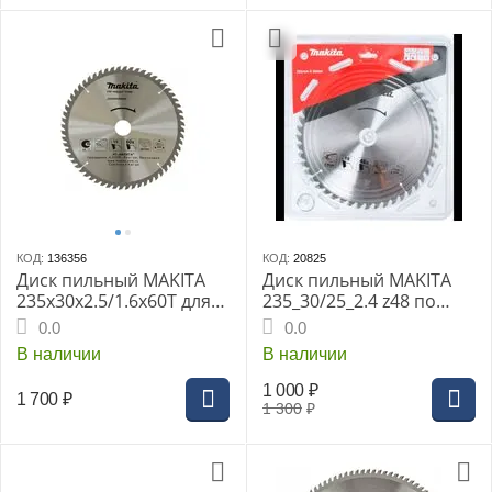
КОД:
136356
КОД:
20825
Диск пильный MAKITA
Диск пильный MAKITA
235x30x2.5/1.6x60T для
235_30/25_2.4 z48 по
дерева (D-51471)
дереву Standart (D-
0.0
0.0
45951)
В наличии
В наличии
1 000
₽
1 700
₽
1 300
₽