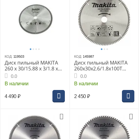
КОД:
119503
КОД:
145987
Диск пильный MAKITA
Диск пильный MAKITA
260 x 30/15.88 x 3/1.8 x
260x30x2.6/1.8x100T
100T для алюминия
универсальный для
0.0
0.0
алюминия/дерева/
В наличии
В наличии
пластика
4 490
₽
2 450
₽