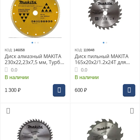
КОД:
146058
КОД:
119948
Диск алмазный MAKITA
Диск пильный MAKITA
230x22,23x7,5 мм, Турбо,
165x20x2/1.2x24T для
по бетону
дерева
0.0
0.0
В наличии
В наличии
1 300
₽
600
₽