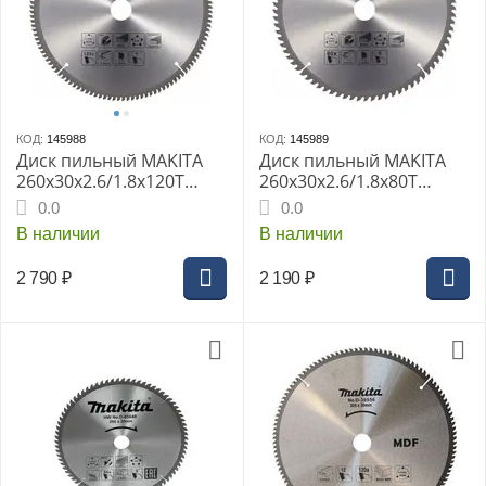
КОД:
145988
КОД:
145989
Диск пильный MAKITA
Диск пильный MAKITA
260x30x2.6/1.8x120T
260x30x2.6/1.8x80T
универсальный для
универсальный для
0.0
0.0
алюминия/дерева/
алюминия/дерева/
В наличии
В наличии
пластика
пластика
2 790
₽
2 190
₽