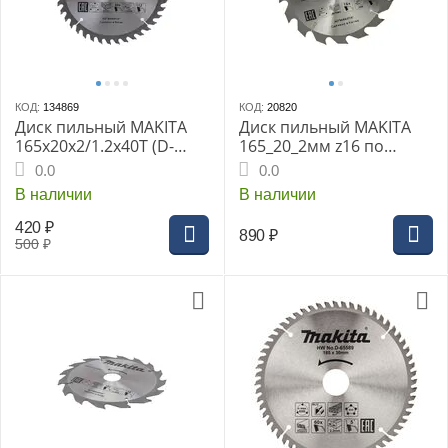
КОД:
134869
КОД:
20820
Диск пильный MAKITA
Диск пильный MAKITA
165x20x2/1.2x40T (D-
165_20_2мм z16 по
51415)
дереву (D-45870)
0.0
0.0
В наличии
В наличии
420
₽
890
₽
500
₽