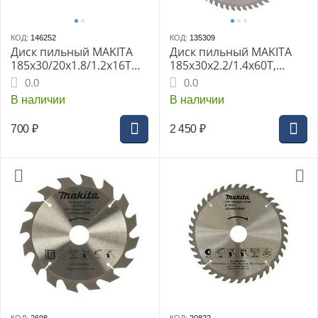
КОД:
146252
КОД:
135309
Диск пильный MAKITA
Диск пильный MAKITA
185x30/20x1.8/1.2x16T
185x30x2.2/1.4x60T,
для дерева (D-81234)
универсальный для
0.0
0.0
алюминия/дерева/
В наличии
В наличии
пластика,
700
₽
2 450
₽