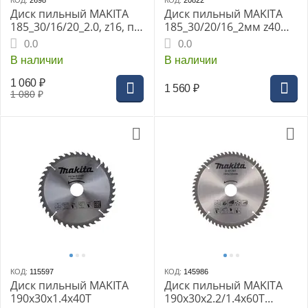
КОД:
2698
КОД:
20822
Диск пильный MAKITA
Диск пильный MAKITA
185_30/16/20_2.0, z16, по
185_30/20/16_2мм z40
дереву
Standart по дереву (D-
0.0
0.0
45923)
В наличии
В наличии
1 060
₽
1 560
₽
1 080
₽
КОД:
115597
КОД:
145986
Диск пильный MAKITA
Диск пильный MAKITA
190x30x1.4x40T
190x30x2.2/1.4x60T