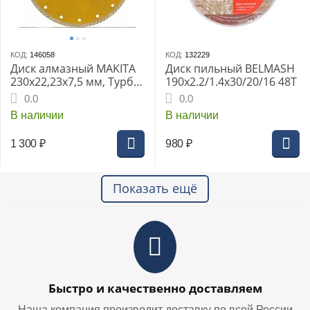
КОД:
146058
КОД:
132229
Диск алмазный MAKITA
Диск пильный BELMASH
230x22,23x7,5 мм, Турбо,
190х2.2/1.4х30/20/16 48T
по бетону
0.0
0.0
В наличии
В наличии
1 300
₽
980
₽
Показать ещё
Быстро и качественно доставляем
Наша компания производит доставку по всей России