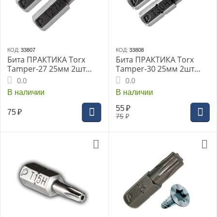
КОД:
33807
КОД:
33808
Бита ПРАКТИКА Torx
Бита ПРАКТИКА Torx
Tamper-27 25мм 2шт
Tamper-30 25мм 2шт
блистер серия Профи
блистер серия Профи
0.0
0.0
В наличии
В наличии
55
₽
75
₽
75
₽