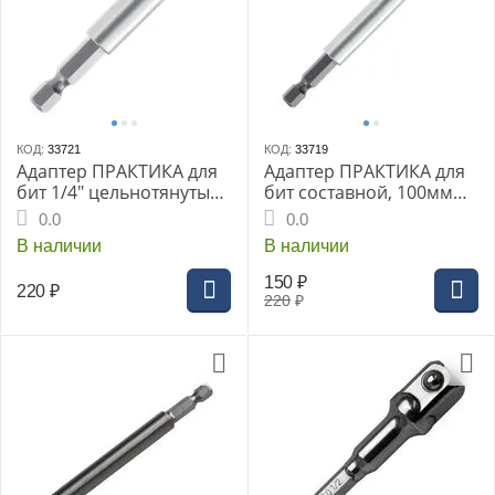
КОД:
33721
КОД:
33719
Адаптер ПРАКТИКА для
Адаптер ПРАКТИКА для
бит 1/4" цельнотянутый
бит составной, 100мм
75мм магнитный
магнитный 1/4"
0.0
0.0
(блистер) (773-064)
В наличии
В наличии
150
₽
220
₽
220
₽