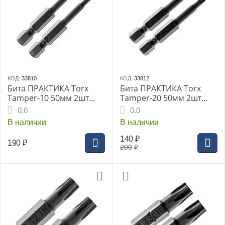
КОД:
33810
КОД:
33812
Бита ПРАКТИКА Torx
Бита ПРАКТИКА Torx
Tamper-10 50мм 2шт
Tamper-20 50мм 2шт
блистер серия Профи
блистер серия Профи
0.0
0.0
В наличии
В наличии
140
₽
190
₽
200
₽