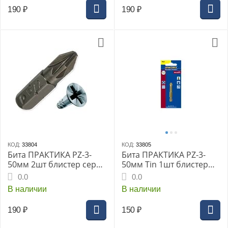
190
₽
190
₽
КОД:
33804
КОД:
33805
Бита ПРАКТИКА РZ-3-
Бита ПРАКТИКА РZ-3-
50мм 2шт блистер серия
50мм Tin 1шт блистер
Профи
серия Эксперт
0.0
0.0
В наличии
В наличии
190
₽
150
₽