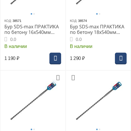
КОД:
38571
КОД:
38574
Бур SDS-max ПРАКТИКА
Бур SDS-max ПРАКТИКА
по бетону 16x540мм
по бетону 18x540мм
Квадро серия Эксперт
Квадро серия Эксперт
0.0
0.0
В наличии
В наличии
1 190
₽
1 290
₽