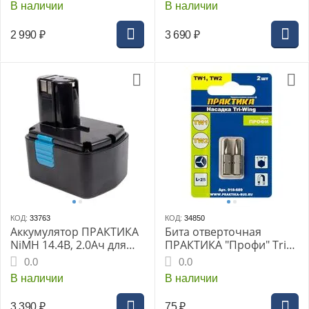
В наличии
В наличии
2 990
₽
3 690
₽
КОД:
33763
КОД:
34850
Аккумулятор ПРАКТИКА
Бита отверточная
NiMH 14.4В, 2.0Ач для
ПРАКТИКА "Профи" Tri
HITACHI
Wing 1x25мм, 2x25мм
0.0
0.0
(2шт), блистер
В наличии
В наличии
3 390
₽
75
₽