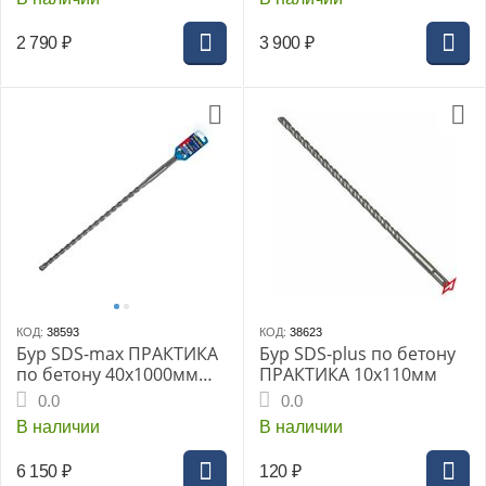
2 790
₽
3 900
₽
КОД:
38593
КОД:
38623
Бур SDS-max ПРАКТИКА
Бур SDS-plus по бетону
по бетону 40x1000мм
ПРАКТИКА 10х110мм
Квадро серия Эксперт
0.0
0.0
В наличии
В наличии
6 150
₽
120
₽