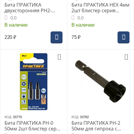
Бита ПРАКТИКА
Бита ПРАКТИКА НЕХ 4мм
двухсторонняя PH2-
2шт блистер серия
SL0.5*4 65мм (2шт)
Профи (035-677)
0.0
0.0
блистер (776-546) Профи
В наличии
В наличии
220
₽
75
₽
КОД:
33770
КОД:
33782
Бита ПРАКТИКА РH-0
Бита ПРАКТИКА РH-2
50мм 2шт блистер серия
50мм для гипрока с