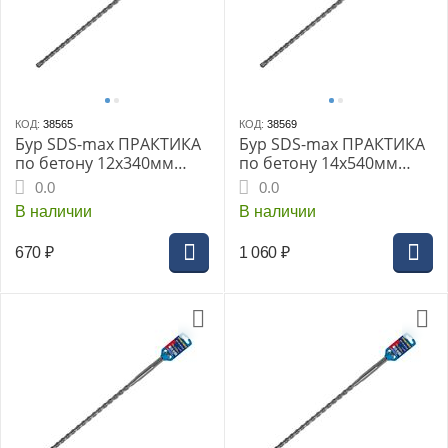
КОД:
38565
КОД:
38569
Бур SDS-max ПРАКТИКА
Бур SDS-max ПРАКТИКА
по бетону 12x340мм
по бетону 14x540мм
Квадро серия Эксперт
Квадро серия Эксперт
0.0
0.0
В наличии
В наличии
670
₽
1 060
₽