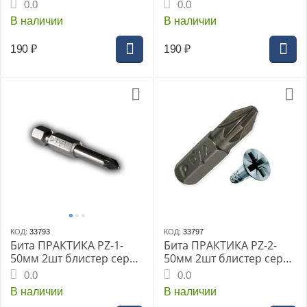
Профи (776-423)
ограничителем 2шт
0.0
0.0
блистер серия Профи
В наличии
В наличии
(776-539)
190
₽
190
₽
КОД:
33793
КОД:
33797
Бита ПРАКТИКА РZ-1-
Бита ПРАКТИКА РZ-2-
50мм 2шт блистер серия
50мм 2шт блистер серия
Профи
Профи
0.0
0.0
В наличии
В наличии