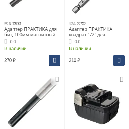
КОД:
33722
КОД:
33723
Адаптер ПРАКТИКА для
Адаптер ПРАКТИКА
бит, 100мм магнитный
квадрат 1/2" для
головок, длина 75мм
0.0
0.0
хвост.шестигранник 1/4"
В наличии
В наличии
(776-713)
270
₽
210
₽