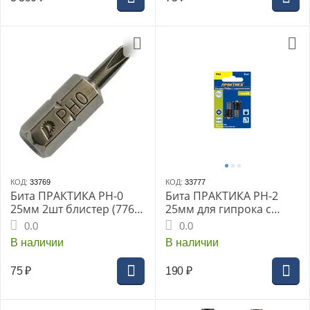
КОД:
33769
КОД:
33777
Бита ПРАКТИКА PH-0
Бита ПРАКТИКА PH-2
25мм 2шт блистер (776-
25мм для гипрока с
379) Профи (776-379)
ограничителем, (2шт)
0.0
0.0
блистер (031-228) Профи
В наличии
В наличии
75
₽
190
₽