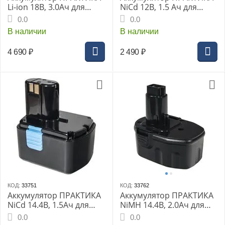
Li-ion 18В, 3.0Ач для
NiCd 12В, 1.5 Ач для
MAKITA (коробка) (779-
BOSCH
0.0
0.0
349)
В наличии
В наличии
4 690
₽
2 490
₽
КОД:
33751
КОД:
33762
Аккумулятор ПРАКТИКА
Аккумулятор ПРАКТИКА
NiCd 14.4В, 1.5Ач для
NiMH 14.4В, 2.0Ач для
HITACHI
DeWALT
0.0
0.0