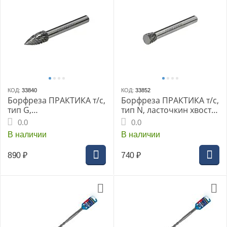
КОД:
33840
КОД:
33852
Борфреза ПРАКТИКА т/с,
Борфреза ПРАКТИКА т/с,
тип G,
тип N, ласточкин хвост
параболич.заостренная
8х9мм хв.6мм (644-580)
0.0
0.0
8х20мм хв.6мм (644-504)
В наличии
В наличии
890
₽
740
₽