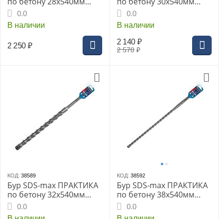
по бетону 28x540мм
по бетону 30x540мм
Квадро серия Эксперт
Квадро серия Эксперт
0.0
0.0
В наличии
В наличии
2 140
₽
2 250
₽
2 570
₽
КОД:
38589
КОД:
38592
Бур SDS-max ПРАКТИКА
Бур SDS-max ПРАКТИКА
по бетону 32x540мм
по бетону 38x540мм
Квадро серия Эксперт
Квадро серия Эксперт
0.0
0.0
В наличии
В наличии