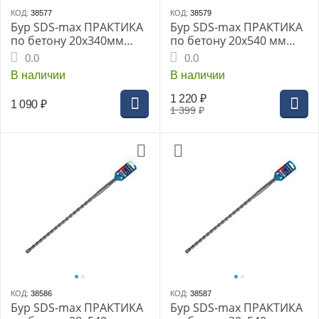
КОД:
38577
КОД:
38579
Бур SDS-max ПРАКТИКА
Бур SDS-max ПРАКТИКА
по бетону 20x340мм
по бетону 20x540 мм
Квадро серия Эксперт
Квадро серия Эксперт
0.0
0.0
В наличии
В наличии
1 220
₽
1 090
₽
1 399
₽
КОД:
38586
КОД:
38587
Бур SDS-max ПРАКТИКА
Бур SDS-max ПРАКТИКА