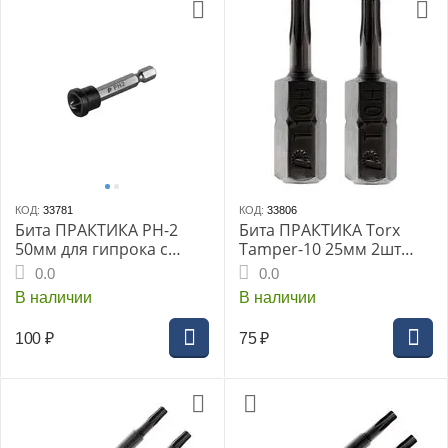
КОД:
33781
КОД:
33806
Бита ПРАКТИКА PH-2
Бита ПРАКТИКА Torx
50мм для гипрока с
Tamper-10 25мм 2шт
ограничителем (648-
блистер серия Профи
0.0
0.0
373) Профи
В наличии
В наличии
100
₽
75
₽