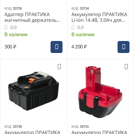
КОД:
33726
КОД:
33734
Адаптер ПРАКТИКА
Аккумулятор ПРАКТИКА
магнитный держатель
Li-ion 14.4В, 3.0Ач для
75мм для бит SDS +
HITACHI (слайдер)
0.0
0.0
составной (1шт) блистер
В наличии
В наличии
(775-167)
300
₽
4 200
₽
КОД:
33736
КОД:
33741
Аккумулятор ПРАКТИКА
Аккумулятор ПРАКТИКА