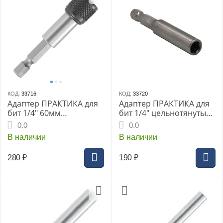
КОД:
33716
КОД:
33720
Адаптер ПРАКТИКА для
Адаптер ПРАКТИКА для
бит 1/4" 60мм
бит 1/4" цельнотянутый
магнитный с
60мм магнитный
0.0
0.0
фиксатором (блистер)
(блистер) (036-605)
В наличии
В наличии
(773-088)
280
₽
190
₽