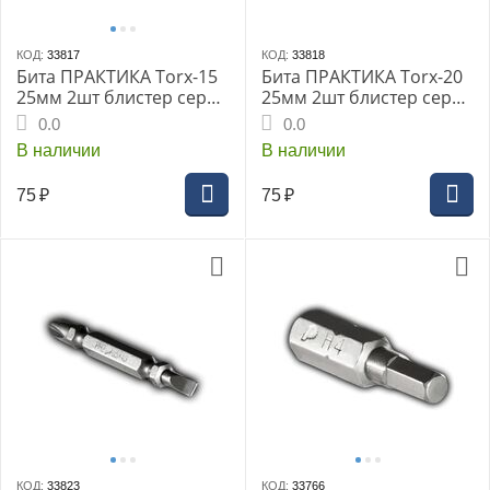
КОД:
33817
КОД:
33818
Бита ПРАКТИКА Torx-15
Бита ПРАКТИКА Torx-20
25мм 2шт блистер серия
25мм 2шт блистер серия
Профи
Профи
0.0
0.0
В наличии
В наличии
75
₽
75
₽
КОД:
33823
КОД:
33766