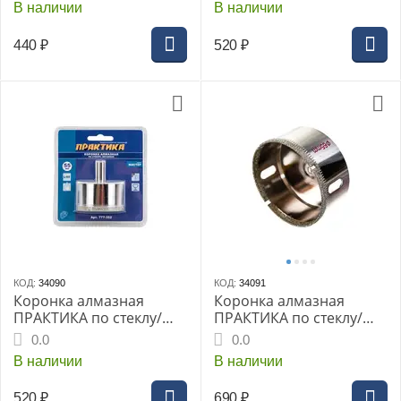
В наличии
В наличии
Мастер
Мастер
440
₽
520
₽
КОД:
34090
КОД:
34091
Коронка алмазная
Коронка алмазная
ПРАКТИКА по стеклу/
ПРАКТИКА по стеклу/
керамике 55мм (1шт
керамике 65мм (1шт
0.0
0.0
блистер) (777-352)
блистер) (777-369)
В наличии
В наличии
Мастер
Мастер
520
₽
690
₽