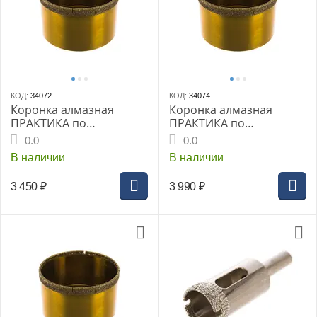
КОД:
34072
КОД:
34074
Коронка алмазная
Коронка алмазная
ПРАКТИКА по
ПРАКТИКА по
керамограниту d=65мм
керамограниту d=75мм
0.0
0.0
(блистер) (035-127)
(блистер) (776-195)
В наличии
В наличии
Эксперт
Эксперт
3 450
₽
3 990
₽