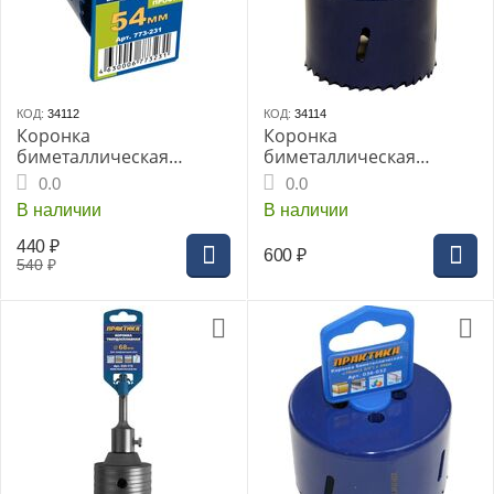
КОД:
34112
КОД:
34114
Коронка
Коронка
биметаллическая
биметаллическая
ПРАКТИКА 54мм (773-
ПРАКТИКА 60мм (773-
0.0
0.0
231)
248)
В наличии
В наличии
440
₽
600
₽
540
₽