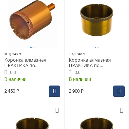
КОД:
34069
КОД:
34071
Коронка алмазная
Коронка алмазная
ПРАКТИКА по
ПРАКТИКА по
керамограниту d=45мм
керамограниту d=55мм
0.0
0.0
(блистер) (776-164)
(блистер) (776-171)
В наличии
В наличии
Эксперт
Эксперт
2 450
₽
2 900
₽