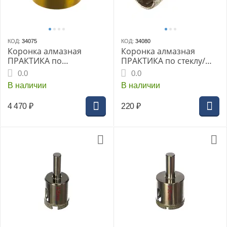
КОД:
34075
КОД:
34080
Коронка алмазная
Коронка алмазная
ПРАКТИКА по
ПРАКТИКА по стеклу/
керамограниту d=82мм
керамике 12мм (2шт
0.0
0.0
(блистер) (776-201)
блистер) (777-253)
В наличии
В наличии
Эксперт
Сделай сам
4 470
₽
220
₽