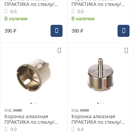
ПРАКТИКА по стеклу/
ПРАКТИКА по стеклу/
керамике 35мм (1шт
керамике 40мм (1шт
0.0
0.0
блистер) (777-314)
блистер) (777-321)
В наличии
В наличии
Мастер
Мастер
390
₽
380
₽
КОД:
34088
КОД:
34089
Коронка алмазная
Коронка алмазная
ПРАКТИКА по стеклу/
ПРАКТИКА по стеклу/
керамике 45мм (1шт
керамике 50мм (1шт
0.0
0.0
блистер) (777-338)
блистер) (777-345)