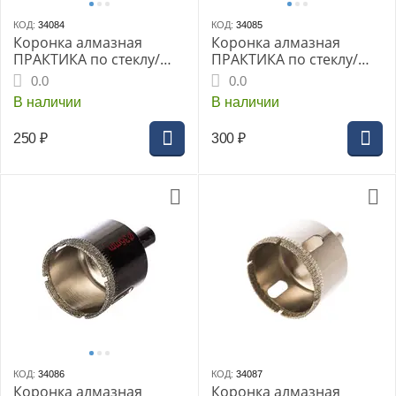
КОД:
34084
КОД:
34085
Коронка алмазная
Коронка алмазная
ПРАКТИКА по стеклу/
ПРАКТИКА по стеклу/
керамике 25мм (1шт
керамике 30мм (1шт
0.0
0.0
блистер) (777-291)
блистер) (777-307)
В наличии
В наличии
Мастер
Мастер
250
₽
300
₽
КОД:
34086
КОД:
34087
Коронка алмазная
Коронка алмазная