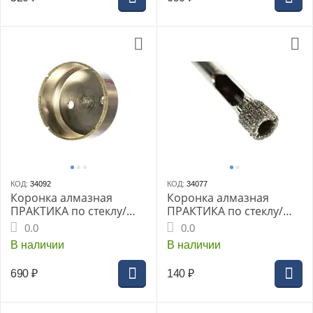
КОД:
34092
КОД:
34077
Коронка алмазная
Коронка алмазная
ПРАКТИКА по стеклу/
ПРАКТИКА по стеклу/
керамике 68мм (1шт
керамике 6мм (2шт
0.0
0.0
блистер) (777-376)
блистер) (777-222)
В наличии
В наличии
Мастер
Сделай сам
690
₽
140
₽