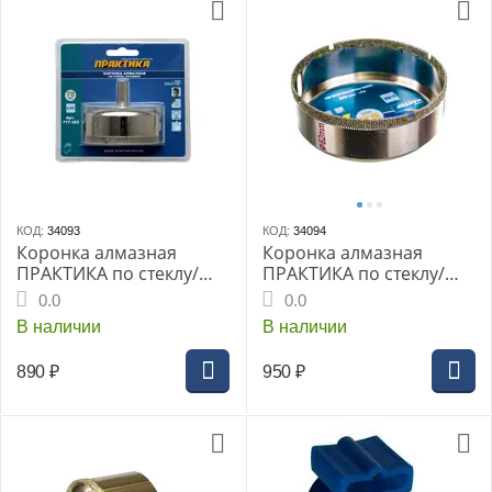
КОД:
34093
КОД:
34094
Коронка алмазная
Коронка алмазная
ПРАКТИКА по стеклу/
ПРАКТИКА по стеклу/
керамике 75мм (1шт
керамике 82мм (1шт
0.0
0.0
блистер) (777-383)
блистер) (777-390)
В наличии
В наличии
Мастер
Мастер
890
₽
950
₽