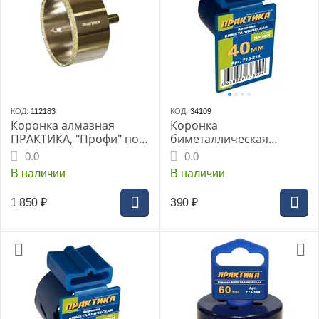
КОД:
112183
КОД:
34109
Коронка алмазная
Коронка
ПРАКТИКА, "Профи" по
биметаллическая
керамограниту/
ПРАКТИКА 40мм (773-
0.0
0.0
керамике 82х70мм,
224)
В наличии
В наличии
пилотное сверло,
блистер (917-736)
1 850
₽
390
₽