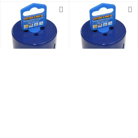
КОД:
34117
КОД:
34119
Коронка ПРАКТИКА
Коронка ПРАКТИКА
биметаллическая 70мм
биметаллическая 83мм
0.0
0.0
В наличии
В наличии
660
₽
750
₽