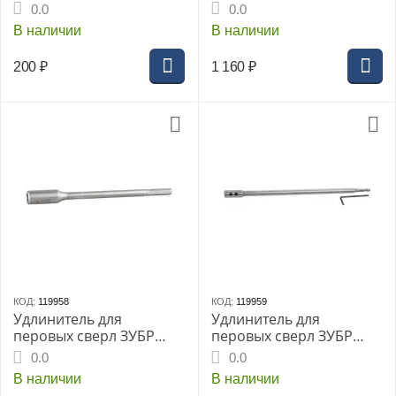
«МАСТЕР», 22x152 мм,
«ПРОФЕССИОНАЛ»,
0.0
0.0
HEX 1/4", (29505-22)
35х90мм, композитное с
В наличии
В наличии
твердосплавными
резцами,
200
₽
1 160
₽
цилиндрический хв.
(29945-35_z01)
КОД:
119958
КОД:
119959
Удлинитель для
Удлинитель для
перовых сверл ЗУБР
перовых сверл ЗУБР
серия «МАСТЕР», 150мм,
серия «МАСТЕР», 300мм,
0.0
0.0
HEX 1/4", (29507-150)
HEX 1/4", (29507-300)
В наличии
В наличии