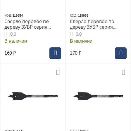
КОД:
119954
КОД:
119955
Сверло перовое по
Сверло перовое по
дереву ЗУБР серия
дереву ЗУБР серия
«МАСТЕР», 14x152мм,
«МАСТЕР», 16x152мм,
0.0
0.0
HEX 1/4", (29505-14)
HEX 1/4", (29505-16)
В наличии
В наличии
160
₽
170
₽