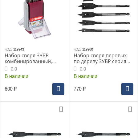
КОД:
119943
КОД:
119960
Набор сверл ЗУБР
Набор сверл перовых
комбинированный,
по дереву ЗУБР серия
10шт, в боксе по
«МАСТЕР»,
0.0
0.0
металлу:4-5-6-8мм,
5шт:12,16,18,20,25мм,
В наличии
В наличии
дереву:4-6-8мм,
152мм, HEX1/4", (29505-
кирпичу:4-6-8мм, (4-
H5)
600
₽
770
₽
29704-H10-SB)