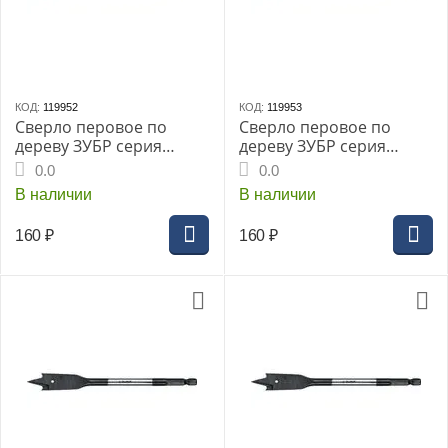
КОД:
119952
КОД:
119953
Сверло перовое по
Сверло перовое по
дереву ЗУБР серия
дереву ЗУБР серия
«МАСТЕР», 10x152мм,
«МАСТЕР», 12x152мм,
0.0
0.0
HEX 1/4", (29505-10)
HEX 1/4", (29505-12)
В наличии
В наличии
160
₽
160
₽