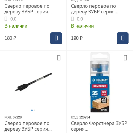
КОД:
119956
КОД:
119957
Сверло перовое по
Сверло перовое по
дереву ЗУБР серия
дереву ЗУБР серия
«МАСТЕР», 18x152мм,
«МАСТЕР», 20x152мм,
0.0
0.0
HEX 1/4", (29505-18)
HEX 1/4", (29505-20)
В наличии
В наличии
180
₽
190
₽
КОД:
67228
КОД:
120934
Сверло перовое по
Сверло Форстнера ЗУБР
дереву ЗУБР серия
серия