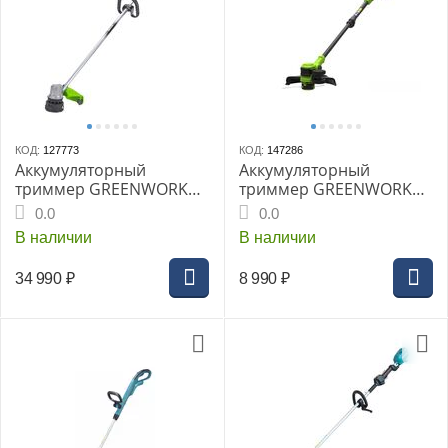
КОД:
127773
КОД:
147286
Аккумуляторный
Аккумуляторный
триммер GREENWORKS
триммер GREENWORKS
GD82LT, АКБ 2.5Ач, ЗУ
ST3002, 30 см, б/щ, без
0.0
0.0
АКБ и ЗУ
В наличии
В наличии
34 990
₽
8 990
₽