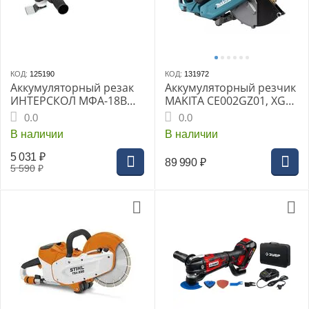
КОД:
125190
КОД:
131972
Аккумуляторный резак
Аккумуляторный резчик
ИНТЕРСКОЛ МФА-18ВМ,
MAKITA CE002GZ01, XGT
18В без АКБ и ЗУ
BL, d - 355x25.4 мм, рез
0.0
0.0
127 мм, 4200 об/мин,
В наличии
В наличии
пылеудаление, AFT, AWS,
WG, без АКБ и З/У
5 031
₽
89 990
₽
5 590
₽