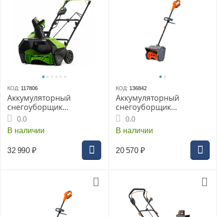
КОД:
117806
КОД:
136842
Аккумуляторный
Аккумуляторный
снегоуборщик
снегоуборщик
GREENWORKS GW
VILLARTEC WA4030 SET:
0.0
0.0
GD60PST, 60В б/щ 51 см
AM405+AC402, 40В, шир/
В наличии
В наличии
(без АКБ и ЗУ)
выс 290/180мм,
Бесщеточный,
32 990
₽
20 570
₽
Дальность выброса 5м,
5.15кг