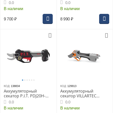
82A SOLO, бесщеточный,
PR24320, 24V, 32 мм, без
0.0
0.0
20В, 82 мм
АКБ и ЗУ (PR24320A1)
В наличии
В наличии
9 700
₽
8 990
₽
КОД:
138834
КОД:
129913
Аккумуляторный
Аккумуляторный
секатор P.I.T. PDJ20H-
секатор VILLARTEC
300A SOLO,
PA1462, 14 В
0.0
0.0
бесщёточный, 20 В, 0-25
В наличии
В наличии
мм, без акк. и з/у