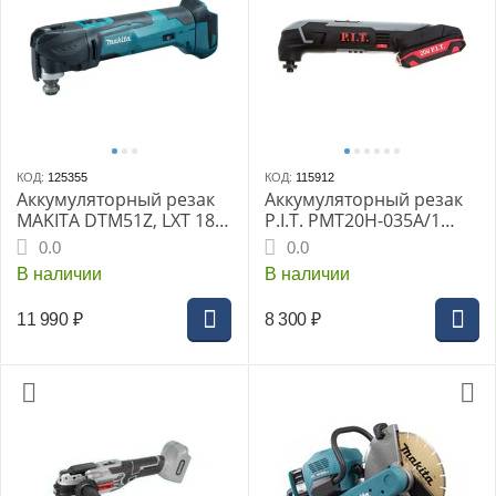
КОД:
125355
КОД:
115912
Аккумуляторный резак
Аккумуляторный резак
MAKITA DTM51Z, LXT 18В,
P.I.T. PMT20H-035A/1
6000-20000 об/мин
20В, Li-Ion 1х2Ач, ЗУ 3А,
0.0
0.0
кейс
В наличии
В наличии
11 990
₽
8 300
₽