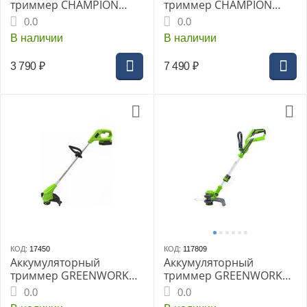
триммер CHAMPION
триммер CHAMPION
TB1811, 18В, без АКБ и
TB400, 36В, без АКБи ЗУ
0.0
0.0
ЗУ
В наличии
В наличии
3 790
₽
7 490
₽
КОД:
17450
КОД:
117809
Аккумуляторный
Аккумуляторный
триммер GREENWORKS
триммер GREENWORKS
G24LT25 24 V
G24LT30, 24В, без АКБ и
0.0
0.0
ЗУ