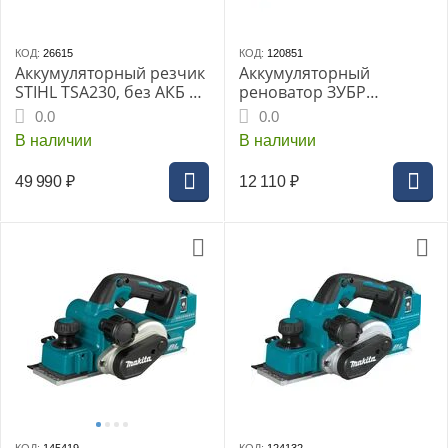
КОД:
26615
КОД:
120851
Аккумуляторный резчик
Аккумуляторный
STIHL TSA230, без АКБ и
реноватор ЗУБР
ЗУ
МФИ-18-21 серия
0.0
0.0
«МАСТЕР», Li-Ion 1х2Ач,
В наличии
В наличии
сумка, насадки
49 990
₽
12 110
₽