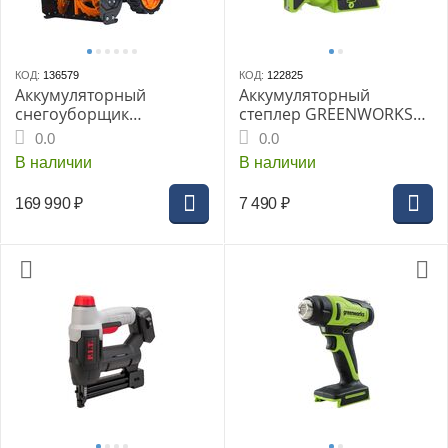
КОД:
136579
КОД:
122825
Аккумуляторный
Аккумуляторный
снегоуборщик
степлер GREENWORKS
VILLARTEC WA6261 SET:
G24CS10 24В, без АКБ и
0.0
0.0
AM608 (2шт)+AC604
ЗУ
В наличии
В наличии
мод.24/25, 62В, 610мм,
2ступ., Бесщеточный,
169 990
₽
7 490
₽
Вариатор