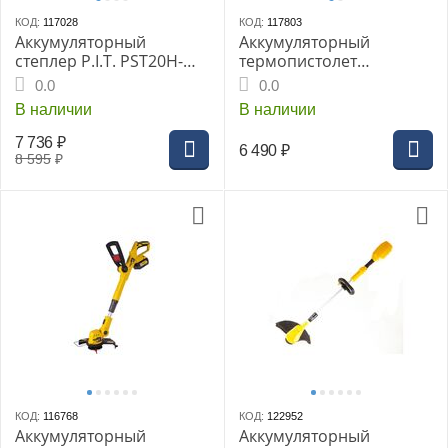
КОД:
117028
КОД:
117803
Аккумуляторный
Аккумуляторный
степлер P.I.T. PST20H-
термопистолет
30/625A Solo
GREENWORKS G24HG
0.0
0.0
24В, без АКБ и ЗУ
В наличии
В наличии
7 736
₽
6 490
₽
8 595
₽
КОД:
116768
КОД:
122952
Аккумуляторный
Аккумуляторный