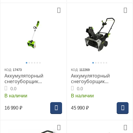
КОД:
17473
КОД:
112269
Аккумуляторный
Аккумуляторный
снегоуборщик
снегоуборщик
GREENWORKS GD40SS30
GREENWORKS GD82ST,
0.0
0.0
(снеголопата), 40V, 30
82V, 56 см,
В наличии
В наличии
см, бесщеточный, без
бесщеточный, без АКБ и
акк/зу (2600807gw)
ЗУ
16 990
₽
45 990
₽