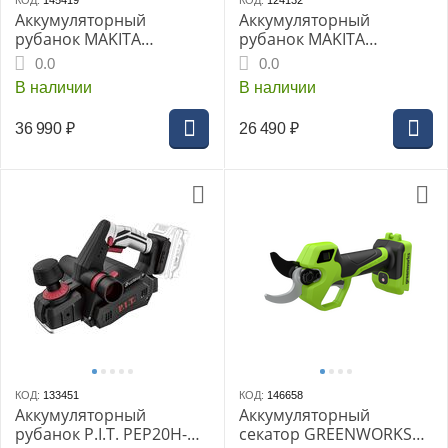
КОД:
145419
КОД:
124132
Аккумуляторный
Аккумуляторный
рубанок MAKITA
рубанок MAKITA
DKP181RT, LXT BL 18В,
DKP181Z, LXT BL 18В
0.0
0.0
ADT, AWS, макс. глуб. 3
В наличии
В наличии
мм, ширина 82 мм, 1*5,0
Ач, быстрое ЗУ
36 990
₽
26 490
₽
КОД:
133451
КОД:
146658
Аккумуляторный
Аккумуляторный
рубанок P.I.T. PEP20H-
секатор GREENWORKS