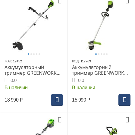
КОД:
17452
КОД:
117769
Аккумуляторный
Аккумуляторный
триммер GREENWORKS
триммер GREENWORKS
GD40BCB, 40В, без АКБ и
GD60LT 60V, без АКБ и
0.0
0.0
ЗУ
ЗУ
В наличии
В наличии
18 990
₽
15 990
₽