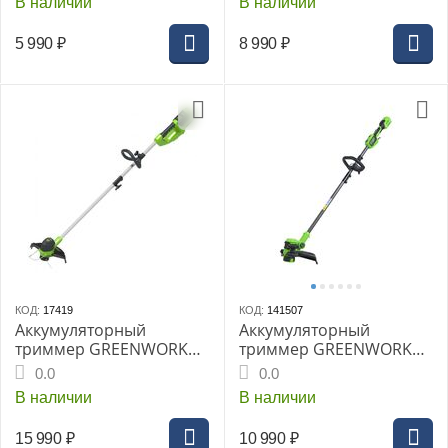
В наличии
В наличии
5 990
₽
8 990
₽
КОД:
17419
КОД:
141507
Аккумуляторный
Аккумуляторный
триммер GREENWORKS
триммер GREENWORKS
G40LT (2101507UA) (с
GD24LT331, 24 В, 2 в 1,
0.0
0.0
АКБ и ЗУ)
33 см (без АКБ и ЗУ)
В наличии
В наличии
15 990
₽
10 990
₽