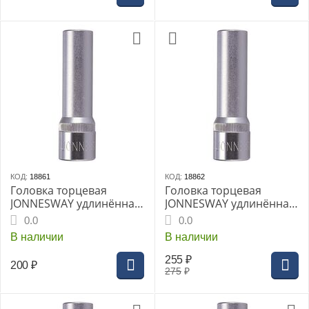
КОД:
18861
КОД:
18862
Головка торцевая
Головка торцевая
JONNESWAY удлинённая
JONNESWAY удлинённая
1/4" 10мм (S04HD2110)
1/4" 11мм (S04HD2111)
0.0
0.0
В наличии
В наличии
255
₽
200
₽
275
₽