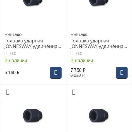
КОД:
18900
КОД:
18901
Головка ударная
Головка ударная
JONNESWAY удлинённая
JONNESWAY удлинённая
1" 55мм (S03AD8155)
1" 60мм (S03AD8160)
0.0
0.0
В наличии
В наличии
7 750
₽
6 160
₽
8 220
₽