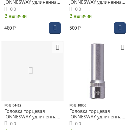
JONNESWAY удлиненная
JONNESWAY удлиненная
1/2" 19мм (S04HD4119)
1/2" 20мм (S04HD4120)
0.0
0.0
В наличии
В наличии
480
₽
500
₽
КОД:
54412
КОД:
18856
Головка торцевая
Головка торцевая
JONNESWAY удлиненная
JONNESWAY удлиненная
1/2" 21мм (S04HD4121)
1/2" 22мм (S04HD4122)
0.0
0.0