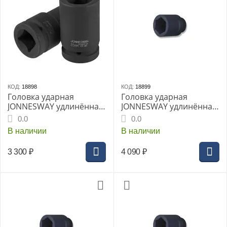
КОД:
18898
КОД:
18899
Головка ударная
Головка ударная
JONNESWAY удлинённая
JONNESWAY удлинённая
1" 41мм (S03AD8141)
1" 46мм (S03AD8146)
0.0
0.0
В наличии
В наличии
3 300
₽
4 090
₽