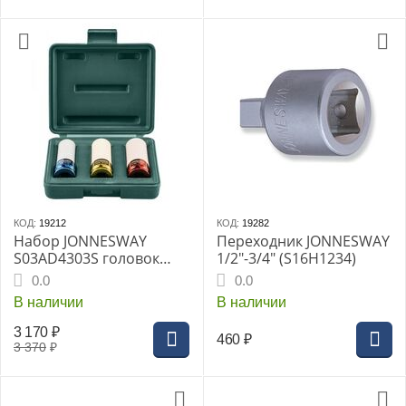
КОД:
19212
КОД:
19282
Набор JONNESWAY
Переходник JONNESWAY
S03AD4303S головок
1/2"-3/4" (S16H1234)
ударных 1/2" 17-21 мм -
0.0
0.0
3 предмета
В наличии
В наличии
3 170
₽
460
₽
3 370
₽