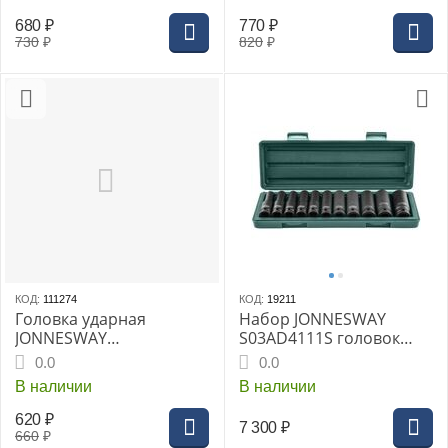
680
₽
770
₽
730
₽
820
₽
КОД:
111274
КОД:
19211
Головка ударная
Набор JONNESWAY
JONNESWAY
S03AD4111S головок
шестигранная 1/2DR"
ударных 1/2" 10-24 мм -
0.0
0.0
H6, 78мм
11 предметов
В наличии
В наличии
620
₽
7 300
₽
660
₽