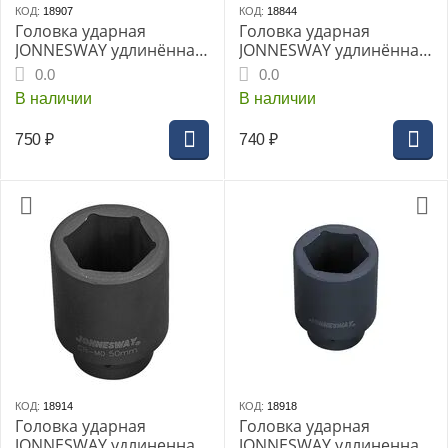
КОД:
18907
КОД:
18844
Головка ударная
Головка ударная
JONNESWAY удлинённая
JONNESWAY удлинённая
1/2" 19мм (S03AD4119)
1/2" 21мм (S03AD4121)
0.0
0.0
В наличии
В наличии
750
₽
740
₽
КОД:
18914
КОД:
18918
Головка ударная
Головка ударная
JONNESWAY удлиненная
JONNESWAY удлиненная