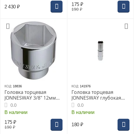
175
₽
2 430
₽
190
₽
КОД:
18836
КОД:
141976
Головка торцевая
Головка торцевая
JONNESWAY 3/8" 12мм
JONNESWAY глубокая
(S04H3112)
1/4"DR, 4 мм
0.0
0.0
(S04HD2104)
В наличии
В наличии
175
₽
180
₽
190
₽