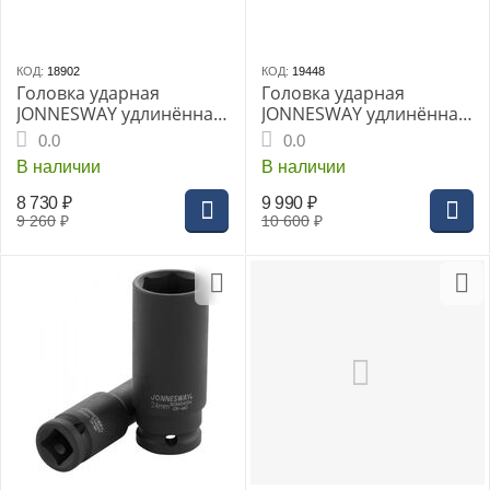
КОД:
18902
КОД:
19448
Головка ударная
Головка ударная
JONNESWAY удлинённая
JONNESWAY удлинённая
1" 65мм (S03AD8165)
1" 70мм (S03AD8170)
0.0
0.0
В наличии
В наличии
8 730
₽
9 990
₽
9 260
₽
10 600
₽