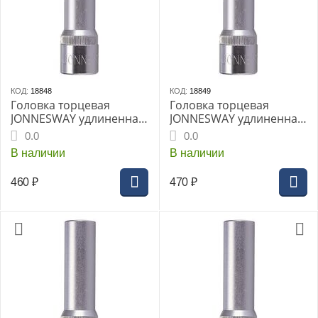
КОД:
18848
КОД:
18849
Головка торцевая
Головка торцевая
JONNESWAY удлиненная
JONNESWAY удлиненная
1/2" 13мм (S04HD4113)
1/2" 14мм (S04HD4114)
0.0
0.0
В наличии
В наличии
460
₽
470
₽