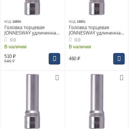
КОД:
18850
КОД:
18851
Головка торцевая
Головка торцевая
JONNESWAY удлиненная
JONNESWAY удлиненная
1/2" 15мм (S04HD4115)
1/2" 16мм (S04HD4116)
0.0
0.0
В наличии
В наличии
510
₽
460
₽
540
₽