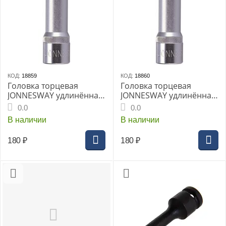
КОД:
18859
КОД:
18860
Головка торцевая
Головка торцевая
JONNESWAY удлинённая
JONNESWAY удлинённая
1/4" 7мм (S04HD2107)
1/4" 8мм (S04HD2108)
0.0
0.0
В наличии
В наличии
180
₽
180
₽