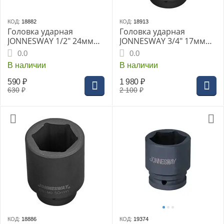
КОД:
18882
КОД:
18913
Головка ударная
Головка ударная
JONNESWAY 1/2" 24мм
JONNESWAY 3/4" 17мм
шестигранная
(S03AD6117)
0.0
0.0
(S03A4124)
В наличии
В наличии
590
₽
1 980
₽
630
₽
2 100
₽
КОД:
18886
КОД:
19374