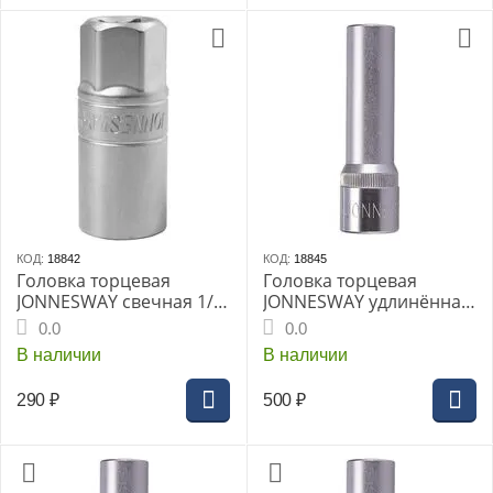
КОД:
18842
КОД:
18845
Головка торцевая
Головка торцевая
JONNESWAY свечная 1/2"
JONNESWAY удлинённая
16мм (S17H4116)
1/2" 10мм (S04HD4110)
0.0
0.0
В наличии
В наличии
290
₽
500
₽