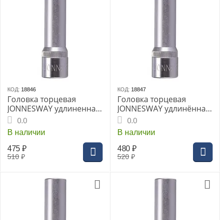
КОД:
18846
КОД:
18847
Головка торцевая
Головка торцевая
JONNESWAY удлиненная
JONNESWAY удлинённая
1/2" 11мм (S04HD4111)
1/2" 12мм (S04HD4112)
0.0
0.0
В наличии
В наличии
475
₽
480
₽
510
₽
520
₽