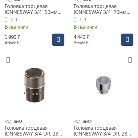
КОД:
18829
КОД:
18832
Головка торцевая
Головка торцевая
JONNESWAY 3/4" 50мм
JONNESWAY 3/4" 70мм
(S04H6150)
(S04H6170)
0.0
0.0
В наличии
В наличии
1 990
₽
4 440
₽
2 110
₽
4 710
₽
КОД:
19438
КОД:
19439
Головка торцевая
Головка торцевая
JONNESWAY 3/4"DR, 23
JONNESWAY 3/4"DR, 28