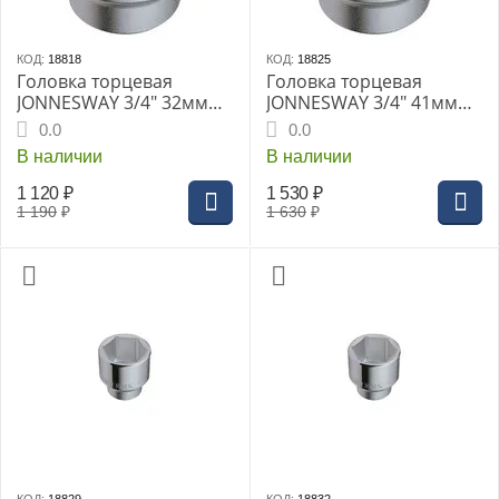
КОД:
18818
КОД:
18825
Головка торцевая
Головка торцевая
JONNESWAY 3/4" 32мм
JONNESWAY 3/4" 41мм
(S04H6132)
(S04H6141)
0.0
0.0
В наличии
В наличии
1 120
₽
1 530
₽
1 190
₽
1 630
₽