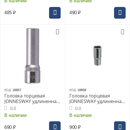
В наличии
В наличии
485
₽
490
₽
КОД:
18857
КОД:
18858
Головка торцевая
Головка торцевая
JONNESWAY удлиненная
JONNESWAY удлиненная
1/2" 24мм (S04HD4124)
1/2" 27мм (S04HD4127)
0.0
0.0
В наличии
В наличии
690
₽
900
₽