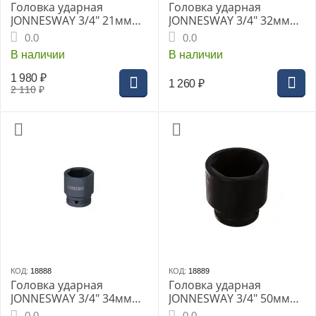
Головка ударная
Головка ударная
JONNESWAY 3/4" 21мм
JONNESWAY 3/4" 32мм
(S03AD6121)
(S03A6132)
0.0
0.0
В наличии
В наличии
1 980
₽
1 260
₽
2 110
₽
КОД:
18888
КОД:
18889
Головка ударная
Головка ударная
JONNESWAY 3/4" 34мм
JONNESWAY 3/4" 50мм
(S03A6134)
(S03A6150)
0.0
0.0