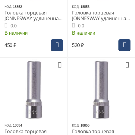
КОД:
18852
КОД:
18853
Головка торцевая
Головка торцевая
JONNESWAY удлиненная
JONNESWAY удлиненная
1/2" 17мм (S04HD4117)
1/2" 18мм (S04HD4118)
0.0
0.0
В наличии
В наличии
450
₽
520
₽
КОД:
18854
КОД:
18855
Головка торцевая
Головка торцевая