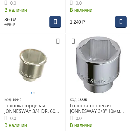
мм
мм
0.0
0.0
В наличии
В наличии
860
₽
1 240
₽
920
₽
КОД:
19442
КОД:
18835
Головка торцевая
Головка торцевая
JONNESWAY 3/4"DR, 60
JONNESWAY 3/8" 10мм
мм
(S04H3110)
0.0
0.0
В наличии
В наличии