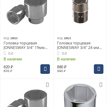
КОД:
18810
КОД:
18813
Головка торцевая
Головка торцевая
JONNESWAY 3/4" 19мм
JONNESWAY 3/4" 24 мм
(S04H6119)
(S04H6124)
0.0
0.0
В наличии
В наличии
820
₽
880
₽
870
₽
940
₽