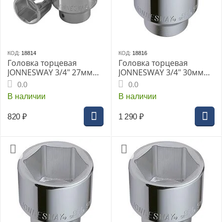
КОД:
18814
КОД:
18816
Головка торцевая
Головка торцевая
JONNESWAY 3/4" 27мм
JONNESWAY 3/4" 30мм
(S04H6127)
(S04H6130)
0.0
0.0
В наличии
В наличии
820
₽
1 290
₽