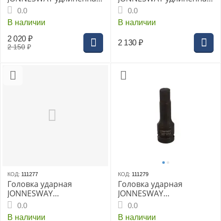
3/4" 19мм (S03AD6119)
3/4" 32мм (S03AD6132)
0.0
0.0
В наличии
В наличии
2 020
₽
2 130
₽
2 150
₽
КОД:
111277
КОД:
111279
Головка ударная
Головка ударная
JONNESWAY
JONNESWAY
шестигранная 1/2DR"
шестигранная 1/2DR"
0.0
0.0
H10, 78мм
H14, 78 мм
В наличии
В наличии