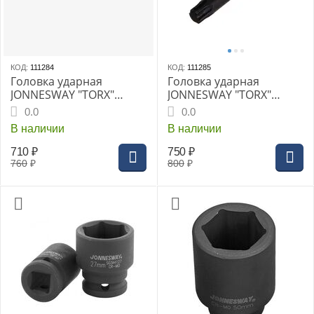
КОД:
111284
КОД:
111285
Головка ударная
Головка ударная
JONNESWAY "TORX"
JONNESWAY "TORX"
1/2DR" T30, 78мм
1/2DR" T50, 78 мм
0.0
0.0
В наличии
В наличии
710
₽
750
₽
760
₽
800
₽