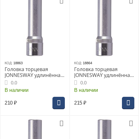
КОД:
18863
КОД:
18864
Головка торцевая
Головка торцевая
JONNESWAY удлинённая
JONNESWAY удлинённая
1/4" 12мм (S04HD2112)
1/4" 13мм (S04HD2113)
0.0
0.0
В наличии
В наличии
210
₽
215
₽