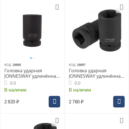
КОД:
18895
КОД:
18897
Головка ударная
Головка ударная
JONNESWAY удлинённая
JONNESWAY удлинённая
1" 32мм (S03AD8132)
1" 36мм (S03AD8136)
0.0
0.0
В наличии
В наличии
2 820
₽
2 760
₽