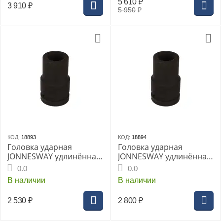
5 610
₽
3 910
₽
5 950
₽
КОД:
18893
КОД:
18894
Головка ударная
Головка ударная
JONNESWAY удлинённая
JONNESWAY удлинённая
1" 27мм (S03AD8127)
1" 30мм (S03AD8130)
0.0
0.0
В наличии
В наличии
2 530
₽
2 800
₽