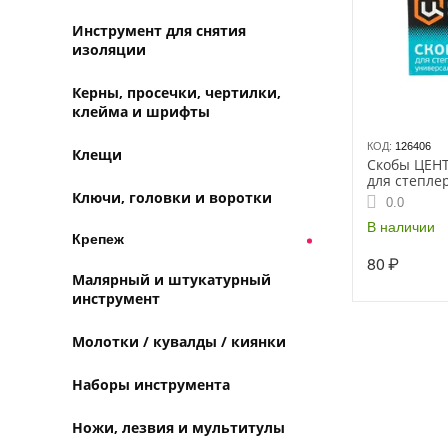
Инструмент для снятия
изоляции
Керны, просечки, чертилки,
клейма и шрифты
КОД:
126406
Клещи
Скобы ЦЕН
для степле
высокопро
Ключи, головки и воротки
0.0
53 тип 12 м
В наличии
Крепеж
80
₽
Малярный и штукатурный
инструмент
Молотки / кувалды / киянки
Наборы инструмента
Ножи, лезвия и мультитулы