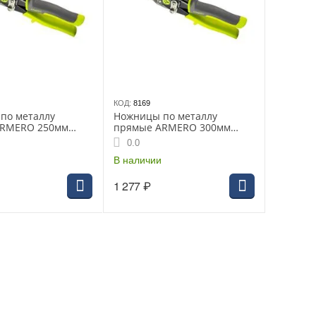
КОД:
8169
по металлу
Ножницы по металлу
ARMERO 250мм
прямые ARMERO 300мм
ь (А521/251)
CrMo сталь (А521/301)
0.0
В наличии
1 277
₽