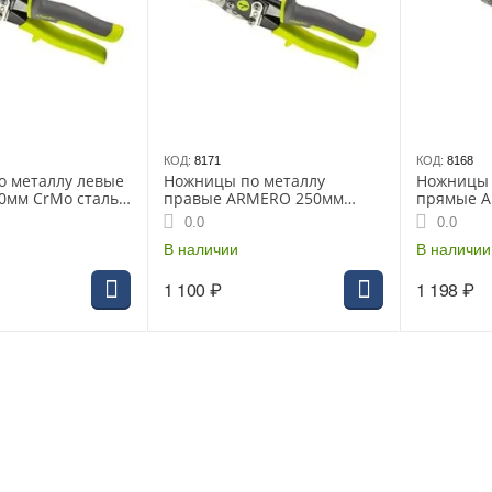
КОД:
8171
КОД:
8168
 металлу левые
Ножницы по металлу
Ножницы 
0мм CrMo сталь
правые ARMERO 250мм
прямые 
CrMo сталь (А521/253)
CrMo стал
0.0
0.0
В наличии
В наличии
1 100
₽
1 198
₽