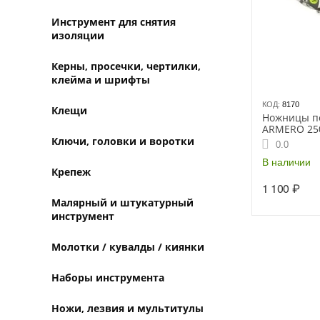
Инструмент для снятия
изоляции
Керны, просечки, чертилки,
клейма и шрифты
КОД:
8170
Клещи
Ножницы по
ARMERO 25
(А521/252)
Ключи, головки и воротки
0.0
В наличии
Крепеж
1 100
₽
Малярный и штукатурный
инструмент
Молотки / кувалды / киянки
Наборы инструмента
Ножи, лезвия и мультитулы