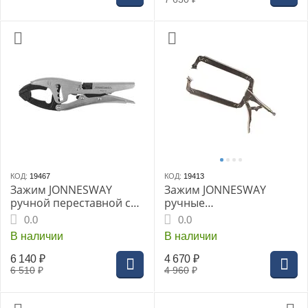
КОД:
19467
КОД:
19413
Зажим JONNESWAY
Зажим JONNESWAY
ручной переставной с
ручные
шарнирной губкой и
тиски"Струбцина" с С-
0.0
0.0
трубным захватом, 250
образным захватом 450
В наличии
В наличии
мм, 0-80 мм
мм (P53M18)
6 140
₽
4 670
₽
6 510
₽
4 960
₽