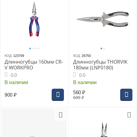
КОД:
123709
КОД:
26750
Длинногубцы 160мм CR-
Длинногубцы THORVIK
V WORKPRO
180мм (LNP0180)
0.0
0.0
В наличии
В наличии
560
₽
900
₽
600
₽