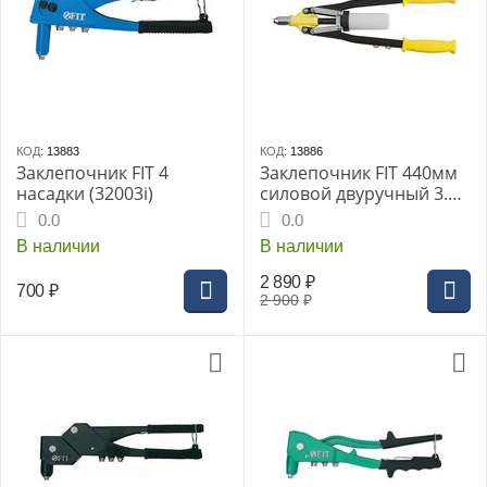
КОД:
13883
КОД:
13886
Заклепочник FIT 4
Заклепочник FIT 440мм
насадки (32003i)
силовой двуручный 3.2-
6.4мм (32058i)
0.0
0.0
В наличии
В наличии
2 890
₽
700
₽
2 900
₽