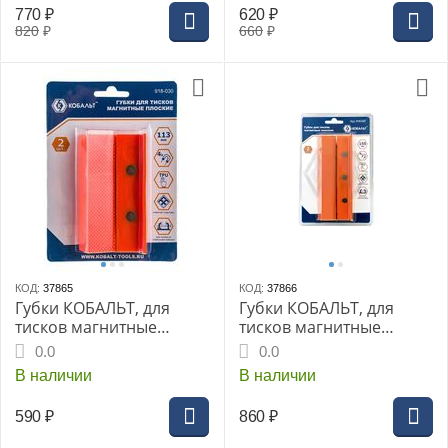
770
₽
620
₽
820
₽
660
₽
КОД:
37865
КОД:
37866
Губки КОБАЛЬТ, для
Губки КОБАЛЬТ, для
тисков магнитные
тисков магнитные
плоские 113 х 28 х 25 мм
плоские 155х28х25 мм (2
0.0
0.0
(2 шт.) блистер
шт.) блистер
В наличии
В наличии
590
₽
860
₽