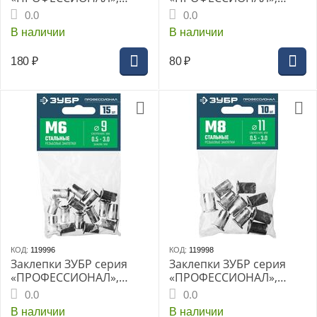
4.8х10мм, алюминевые,
резьбовые М4, толщина
0.0
0.0
толщина 4.0-6.0мм,
0.5-2.5мм, 20шт, (31318-
В наличии
В наличии
50шт, (313106-48-10)
04)
180
₽
80
₽
КОД:
119996
КОД:
119998
Заклепки ЗУБР серия
Заклепки ЗУБР серия
«ПРОФЕССИОНАЛ»,
«ПРОФЕССИОНАЛ»,
резьбовые М6, толщина
резьбовые М8, толщина
0.0
0.0
0.5-3.0мм, 15шт, (31318-
0.5-3.0мм, 10шт, (31318-
В наличии
В наличии