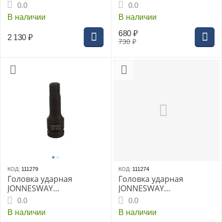
3/4" 32мм (S03AD6132)
шестигранная 1/2DR"
0.0
0.0
H10, 78мм
В наличии
В наличии
680
₽
2 130
₽
730
₽
КОД:
111279
КОД:
111274
Головка ударная
Головка ударная
JONNESWAY
JONNESWAY
шестигранная 1/2DR"
шестигранная 1/2DR"
0.0
0.0
H14, 78 мм
H6, 78мм
В наличии
В наличии