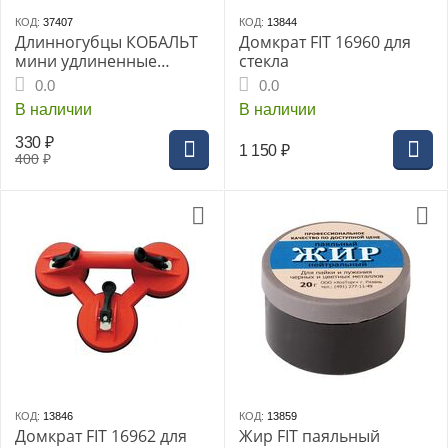
КОД:
37407
КОД:
13844
Длинногубцы КОБАЛЬТ
Домкрат FIT 16960 для
мини удлиненные
стекла
165мм (1шт) подвес
0.0
0.0
(244-131)
В наличии
В наличии
330
₽
1 150
₽
400
₽
КОД:
13846
КОД:
13859
Домкрат FIT 16962 для
Жир FIT паяльный