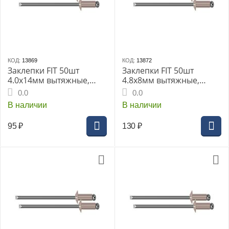
КОД:
13869
КОД:
13872
Заклепки FIT 50шт
Заклепки FIT 50шт
4.0х14мм вытяжные,
4.8x8мм вытяжные,
алюминиевые (MU)
алюминиевые (MU)
0.0
0.0
(23744дi)
(23758дi)
В наличии
В наличии
95
₽
130
₽