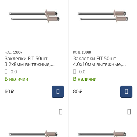
КОД:
13867
КОД:
13868
Заклепки FIT 50шт
Заклепки FIT 50шт
3.2х8мм вытяжные,
4.0х10мм вытяжные,
алюминиевые (MU)
алюминиевые (MU)
0.0
0.0
(23718дi)
(23740дi)
В наличии
В наличии
60
₽
80
₽