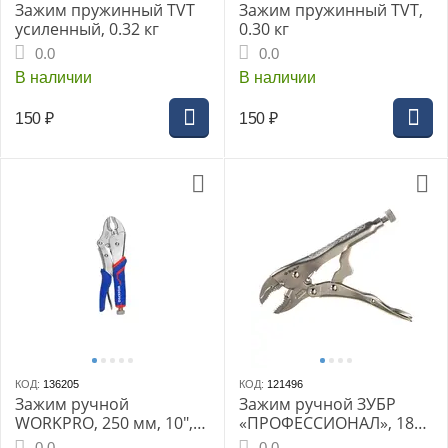
Зажим пружинный TVT
Зажим пружинный TVT,
усиленный, 0.32 кг
0.30 кг
0.0
0.0
В наличии
В наличии
150
₽
150
₽
КОД:
136205
КОД:
121496
Зажим ручной
Зажим ручной ЗУБР
WORKPRO, 250 мм, 10",
«ПРОФЕССИОНАЛ», 180
CR-V, с изогнутыми
мм, CrV (22510-18)
0.0
0.0