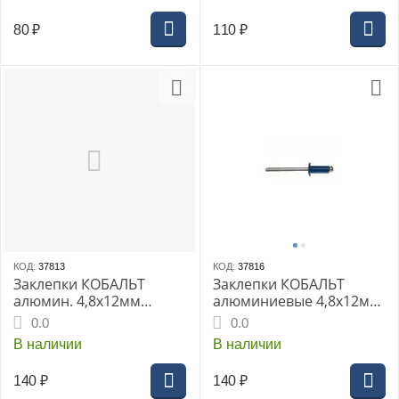
06)
08)
80
₽
110
₽
КОД:
37813
КОД:
37816
Заклепки КОБАЛЬТ
Заклепки КОБАЛЬТ
алюмин. 4,8х12мм
алюминиевые 4,8х12мм
зелёные RAL 6005
синие RAL 5005 (50шт.)
0.0
0.0
(50шт.) пакет
пакет
В наличии
В наличии
140
₽
140
₽