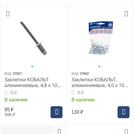
КОД:
37827
КОД:
37842
Заклепки КОБАЛЬТ
Заклепки КОБАЛЬТ,
алюминиевые, 4,8 х 10
алюминиевые, 4,0 х 10
мм (50 шт.) пакет
мм, белые RAL 9003 (50
0.0
0.0
шт.) пакет
В наличии
В наличии
95
₽
110
₽
105
₽