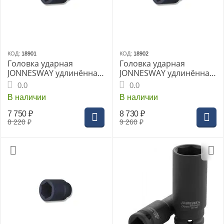
КОД:
18901
КОД:
18902
Головка ударная
Головка ударная
JONNESWAY удлинённая
JONNESWAY удлинённая
1" 60мм (S03AD8160)
1" 65мм (S03AD8165)
0.0
0.0
В наличии
В наличии
7 750
₽
8 730
₽
8 220
₽
9 260
₽