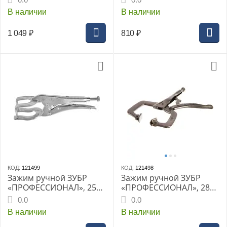
губками (WP231074)
В наличии
В наличии
1 049
₽
810
₽
КОД:
121499
КОД:
121498
Зажим ручной ЗУБР
Зажим ручной ЗУБР
«ПРОФЕССИОНАЛ», 250
«ПРОФЕССИОНАЛ», 280
мм, для сварочных
мм, точечный с
0.0
0.0
работ, фиксация
подвижными губками,
В наличии
В наличии
круглых деталей, CrV
CrV (22517)
(22513)