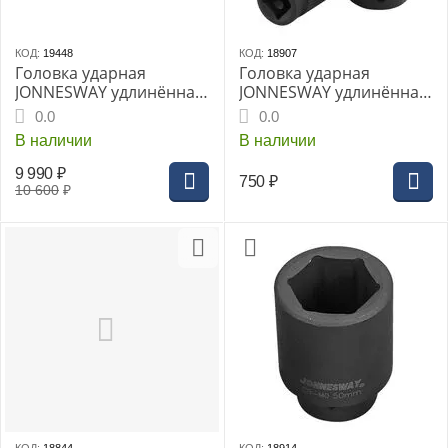
КОД:
19448
КОД:
18907
Головка ударная
Головка ударная
JONNESWAY удлинённая
JONNESWAY удлинённая
1" 70мм (S03AD8170)
1/2" 19мм (S03AD4119)
0.0
0.0
В наличии
В наличии
9 990
₽
750
₽
10 600
₽