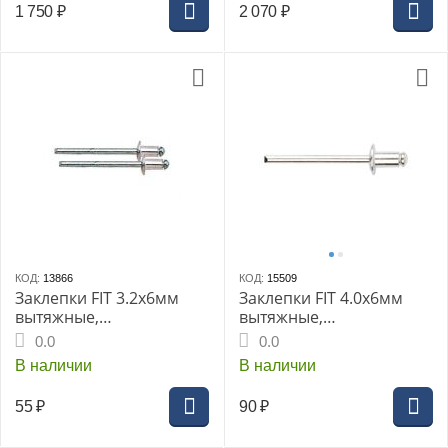
1 750
₽
2 070
₽
КОД:
13866
КОД:
15509
Заклепки FIT 3.2х6мм
Заклепки FIT 4.0х6мм
вытяжные,
вытяжные,
алюминиевые 50шт
алюминиевые 50шт.
0.0
0.0
(MU) (23736i)
В наличии
В наличии
55
₽
90
₽