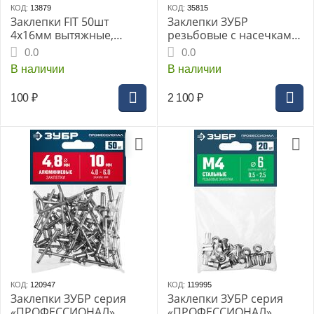
КОД:
13879
КОД:
35815
Заклепки FIT 50шт
Заклепки ЗУБР
4x16мм вытяжные,
резьбовые с насечками
алюминевые (MU)
М4 1000шт
0.0
0.0
(23746дi)
В наличии
В наличии
100
₽
2 100
₽
КОД:
120947
КОД:
119995
Заклепки ЗУБР серия
Заклепки ЗУБР серия
«ПРОФЕССИОНАЛ»,
«ПРОФЕССИОНАЛ»,