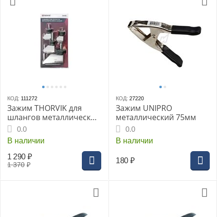
КОД:
111272
КОД:
27220
Зажим THORVIK для
Зажим UNIPRO
шлангов металлические
металлический 75мм
в наборе, 4 предмета
0.0
0.0
В наличии
В наличии
1 290
₽
180
₽
1 370
₽