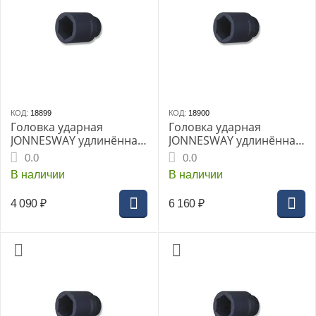
КОД:
18899
КОД:
18900
Головка ударная
Головка ударная
JONNESWAY удлинённая
JONNESWAY удлинённая
1" 46мм (S03AD8146)
1" 55мм (S03AD8155)
0.0
0.0
В наличии
В наличии
4 090
₽
6 160
₽