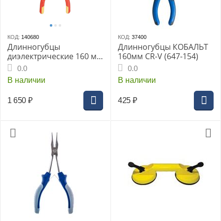
КОД:
140680
КОД:
37400
Длинногубцы
Длинногубцы КОБАЛЬТ
диэлектрические 160 мм
160мм CR-V (647-154)
(до 1000В) WORKPRO
0.0
0.0
В наличии
В наличии
1 650
₽
425
₽