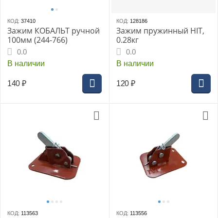
КОД:
37410
КОД:
128186
Зажим КОБАЛЬТ ручной
Зажим пружинный HIT,
100мм (244-766)
0.28кг
0.0
0.0
В наличии
В наличии
140
₽
120
₽
КОД:
113563
КОД:
113556