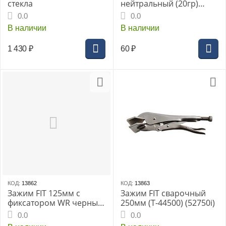
стекла
нейтральный (20гр)
(60553i)
0.0
0.0
В наличии
В наличии
1 430
₽
60
₽
КОД:
13862
КОД:
13863
Зажим FIT 125мм с
Зажим FIT сварочный
фиксатором WR черный
250мм (T-44500) (52750i)
(52711i)
0.0
0.0