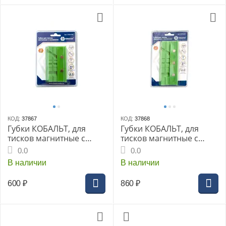
КОД:
37867
КОД:
37868
Губки КОБАЛЬТ, для
Губки КОБАЛЬТ, для
тисков магнитные с
тисков магнитные с
канавками 113х28х25
канавками 155 х 28 х 25
0.0
0.0
мм (2 шт.) блистер
мм (2 шт.) блистер
В наличии
В наличии
600
₽
860
₽