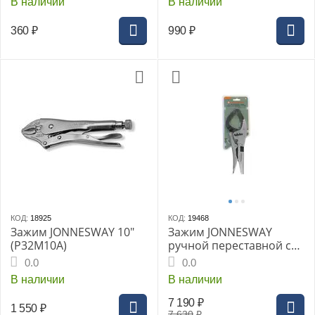
В наличии
В наличии
360
₽
990
₽
КОД:
18925
КОД:
19468
Зажим JONNESWAY 10"
Зажим JONNESWAY
(P32M10A)
ручной переставной с
увеличенным трубным
0.0
0.0
захватом, 300 мм, 0-93
В наличии
В наличии
мм
7 190
₽
1 550
₽
7 630
₽