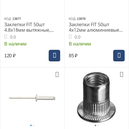
КОД:
13877
КОД:
13878
Заклепки FIT 50шт
Заклепки FIT 50шт
4.8х18мм вытяжные,
4x12мм алюминиевые
алюминиевые (MU)
(MU) (23742дi)
0.0
0.0
(23768дi)
В наличии
В наличии
120
₽
85
₽