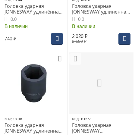
КОД:
18844
КОД:
18914
Головка ударная
Головка ударная
JONNESWAY удлинённая
JONNESWAY удлиненная
1/2" 21мм (S03AD4121)
3/4" 19мм (S03AD6119)
0.0
0.0
В наличии
В наличии
2 020
₽
740
₽
2 150
₽
КОД:
18918
КОД:
111277
Головка ударная
Головка ударная
JONNESWAY удлиненная
JONNESWAY