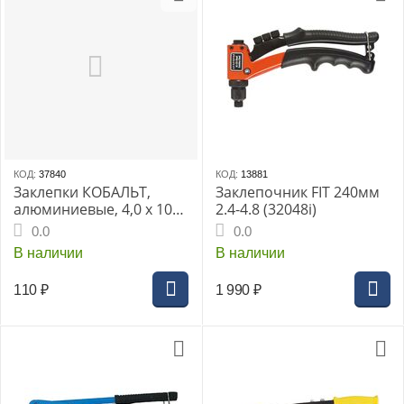
КОД:
37840
КОД:
13881
Заклепки КОБАЛЬТ,
Заклепочник FIT 240мм
алюминиевые, 4,0 х 10
2.4-4.8 (32048i)
мм, синие RAL 5005 (50
0.0
0.0
шт.) пакет
В наличии
В наличии
110
₽
1 990
₽