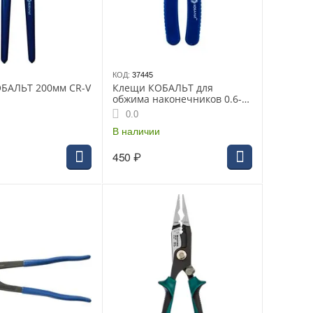
КОД:
37445
БАЛЬТ 200мм CR-V
Клещи КОБАЛЬТ для
обжима наконечников 0.6-
2.6мм 170мм (1шт) блистер
0.0
(246-456)
В наличии
450
₽