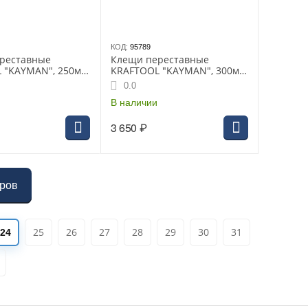
КОД:
95789
реставные
Клещи переставные
 "KAYMAN", 250мм,
KRAFTOOL "KAYMAN", 300мм,
егулировка,Cr-
быстрая регулировка,Cr-
0.0
ват до 60мм,
V,max захват до 80 мм,
(22353-30)
В наличии
3 650
₽
аров
25
26
27
28
29
30
31
24