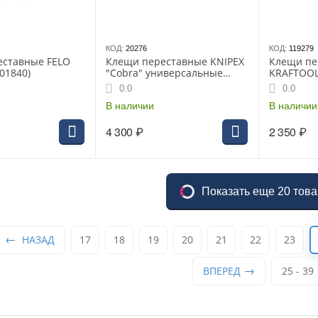
КОД:
20276
КОД:
119279
еставные FELO
Клещи переставные KNIPEX
Клещи пе
01840)
"Cobra" универсальные
KRAFTOOL
250мм (87 01 250SB)
быстрая р
0.0
0.0
противоскользящие чехлы
V,max зах
В наличии
(22353-25)
В наличии
4 300
₽
2 350
₽
Показать еще 20 тов
НАЗАД
17
18
19
20
21
22
23
ВПЕРЕД
25 - 39