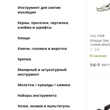
Инструмент для снятия
изоляции
Керны, просечки, чертилки,
клейма и шрифты
КОД:
17125
Клещи
Клещи Gee 
съема внут
стопорных 
Ключи, головки и воротки
0.0
В наличии
Крепеж
540
₽
590
₽
Малярный и штукатурный
инструмент
Молотки / кувалды / киянки
Наборы инструмента
Ножи, лезвия и мультитулы