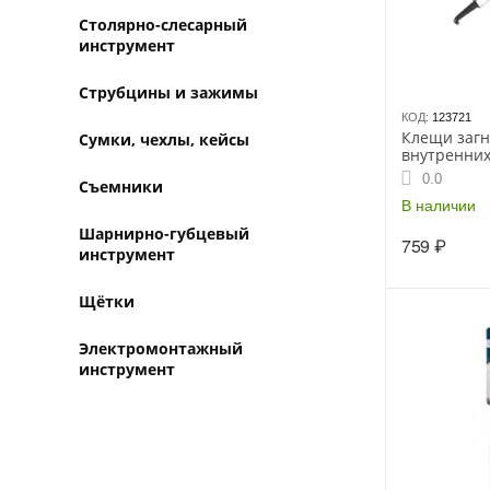
Столярно-слесарный
инструмент
Струбцины и зажимы
КОД:
123721
Клещи загн
Сумки, чехлы, кейсы
внутренних
колец WOR
0.0
Съемники
В наличии
Шарнирно-губцевый
759
₽
инструмент
Щётки
Электромонтажный
инструмент