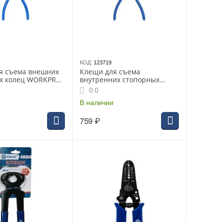
КОД:
123719
я съема внешних
Клещи для съема
х колец WORKPRO
внутренних стопорных
колец WORKPRO 180 мм
0.0
В наличии
759
₽