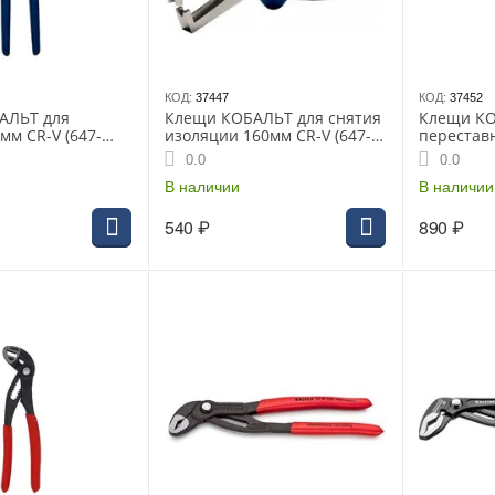
КОД:
37447
КОД:
37452
АЛЬТ для
Клещи КОБАЛЬТ для снятия
Клещи К
мм CR-V (647-
изоляции 160мм CR-V (647-
перестав
246)
(1шт) под
0.0
0.0
В наличии
В наличии
540
₽
890
₽