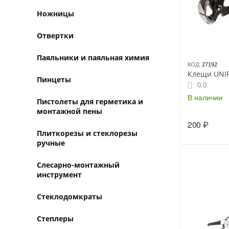
Ножницы
Отвертки
Паяльники и паяльная химия
КОД:
27192
Клещи UNI
Пинцеты
0.0
В наличии
Пистолеты для герметика и
монтажной пены
200
₽
Плиткорезы и стеклорезы
ручные
Слесарно-монтажный
инструмент
Стеклодомкраты
Степлеры