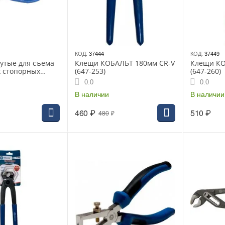
КОД:
37444
КОД:
37449
утые для съема
Клещи КОБАЛЬТ 180мм CR-V
Клещи КО
 стопорных
(647-253)
(647-260)
KPRO 180мм
0.0
0.0
В наличии
В наличии
460
₽
510
₽
480
₽