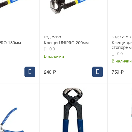
КОД:
27193
КОД:
123718
PRO 180мм
Клещи UNIPRO 200мм
Клещи дл
стопорны
0.0
180мм
0.0
В наличии
В наличии
240
₽
759
₽