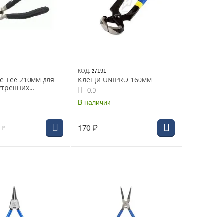
КОД:
27191
e Tee 210мм для
Клещи UNIPRO 160мм
утренних
0.0
х колец изогнутые
В наличии
170
₽
₽