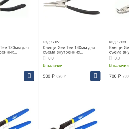
КОД:
17127
КОД:
17133
Tee 130мм для
Клещи Gee Tee 140мм для
Клещи Ge
ренних
съема внутренних
съема вн
колец изогнутые
стопорных колец прямые
стопорны
0.0
0.0
В наличии
В наличии
530
₽
700
₽
620
₽
780