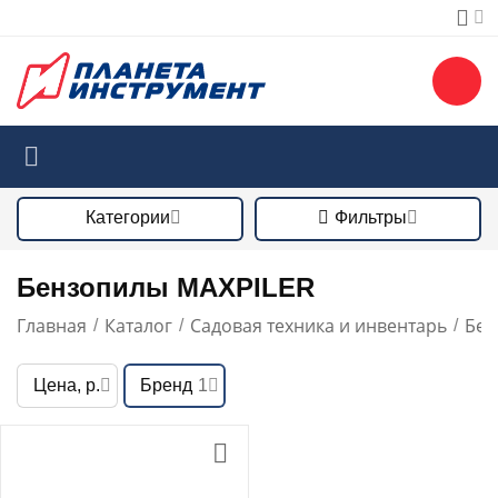
Категории
Фильтры
Бензопилы MAXPILER
Главная
Каталог
Садовая техника и инвентарь
Бен
/
/
/
Цена, р.
Бренд
1