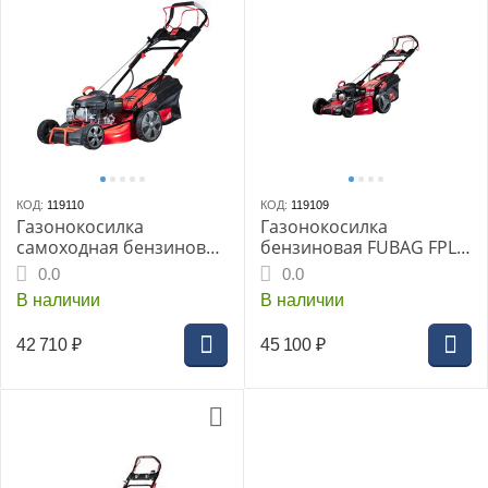
КОД:
119110
КОД:
119109
Газонокосилка
Газонокосилка
самоходная бензиновая
бензиновая FUBAG FPL
FUBAG FPL 46 SM ES,
53 SM ES (41051)
0.0
0.0
3.4лс, 4 в 1, эл.стартер
В наличии
В наличии
42 710
₽
45 100
₽