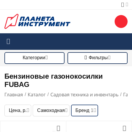
Категории
Фильтры
Бензиновые газонокосилки
FUBAG
Главная
Каталог
Садовая техника и инвентарь
Газ
/
/
/
Цена, р.
Самоходная
Бренд
1