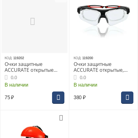
КОД:
119202
КОД:
119200
Очки защитные
Очки защитные
ACCURATE открытые
ACCURATE открытые,
Классик
поликарбонат, монолит,
0.0
0.0
поликарб.монолит
не запот. Дуэт
В наличии
В наличии
75
₽
380
₽