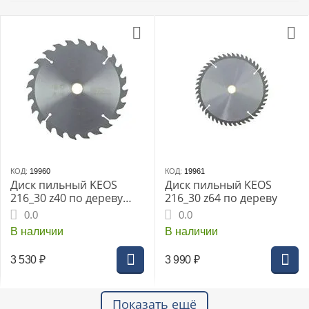
КОД:
19960
КОД:
19961
Диск пильный KEOS
Диск пильный KEOS
216_30 z40 по дереву
216_30 z64 по дереву
(WB216.40)
0.0
0.0
В наличии
В наличии
3 530
₽
3 990
₽
Показать ещё