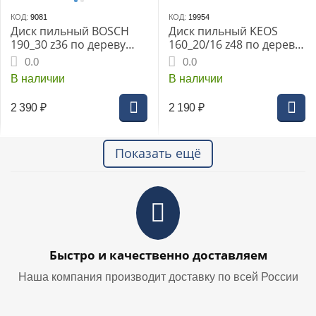
КОД:
9081
КОД:
19954
Диск пильный BOSCH
Диск пильный KEOS
190_30 z36 по дереву
160_20/16 z48 по дереву
(2608640616) OPTILINE
(WB160.48)
0.0
0.0
В наличии
В наличии
2 390
₽
2 190
₽
Показать ещё
Быстро и качественно доставляем
Наша компания производит доставку по всей России