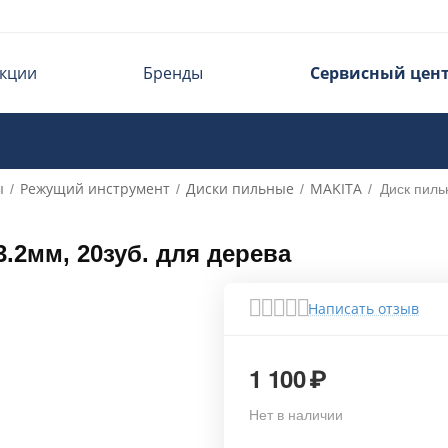
кции
Бренды
Сервисный цен
ы
Режущий инструмент
Диски пильные
MAKITA
/
/
/
/
Диск пиль
.2мм, 20зуб. для дерева
Написать отзыв
1 100
₽
Нет в наличии