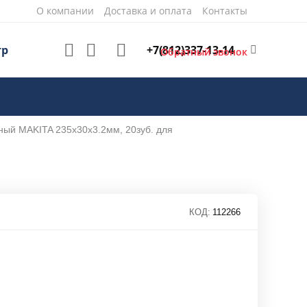
О компании
Доставка и оплата
Контакты
+7(812)337-13-14
тр
Обратный звонок
ный MAKITA 235х30х3.2мм, 20зуб. для
КОД:
112266