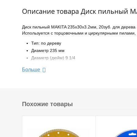
Описание товара Диск пильный MA
Диск пильный MAKITA 235х30х3.2мм, 20зуб. для дерева 
Используется с торцовочными и циркулярными пилами, 
Тип: по дереву
Диаметр 235 мм
Диаметр (дюйм) 9 1/4
Посадочный диаметр 30 мм
Больше
Толщина 1.6 мм
Ширина пропила 2.5 мм
Угол заточки 15
Количество зубьев 20 шт
Max число оборотов 6500 об/мин
Похожие товары