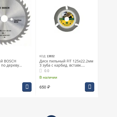
КОД:
13832
ый BOSCH
Диск пильный FIT 125х22.2мм
 по дереву
3 зуба с карбид. вставк.
 (2608641784)
(37635i)
0.0
В наличии
650
₽