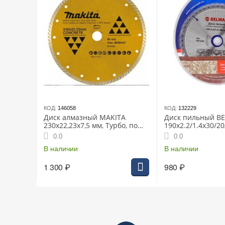
КОД:
146058
КОД:
132229
Диск алмазный MAKITA
Диск пильный B
230x22,23x7,5 мм, Турбо, по
190х2.2/1.4х30/20
бетону
0.0
0.0
В наличии
В наличии
1 300
₽
980
₽