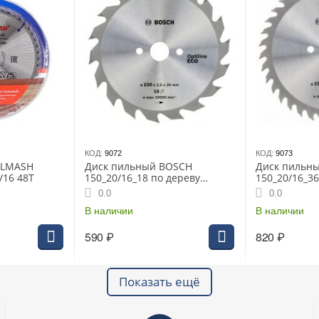
КОД:
9072
КОД:
9073
ELMASH
Диск пильный BOSCH
Диск пильн
/16 48T
150_20/16_18 по дереву
150_20/16_36
OPTILINE ECO (2608641783)
OPTILINE ECO
0.0
0.0
В наличии
В наличии
590
₽
820
₽
Показать ещё