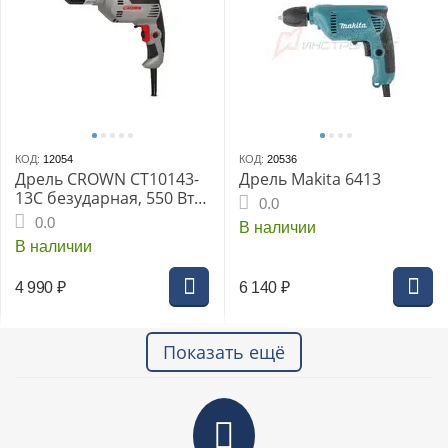
КОД:
12054
КОД:
20536
Дрель CROWN CT10143-
Дрель Makita 6413
13C безударная, 550 Вт,
0.0
БЗП 13 мм, 0-2800 об/
0.0
В наличии
мин, 1.42 кг
В наличии
4 990
₽
6 140
₽
Показать ещё