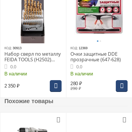
КОД:
30913
КОД:
12369
Набор сверл по металлу
Очки защитные DDE
FEIDA TOOLS (H2502)
прозрачные (647-628)
25шт, титан, 1-13мм
0.0
0.0
через 0.5мм,
В наличии
В наличии
металл.коробка с окном
280
₽
2 350
₽
290
₽
Похожие товары