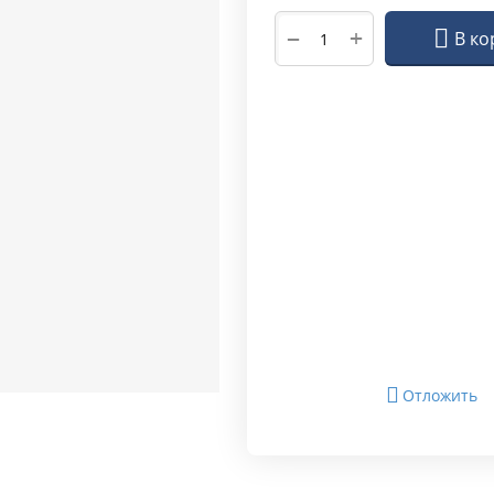
+
−
В ко
Отложить