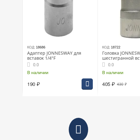
КОД:
18686
КОД:
18722
Адаптер JONNESWAY для
Головка JONNESW
вставок 1/4"F
шестигранной вс
1/2" 12мм L-55мм
0.0
0.0
В наличии
В наличии
190
₽
405
₽
430
₽