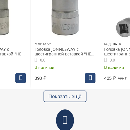
КОД:
18723
КОД:
18725
AY с
Головка JONNESWAY с
Головка JON
тавкой "HEX"
шестигранной вставкой "HEX"
шестигранно
 (S09H412)
1/2" 14мм L-55мм (S09H414)
1/2" 4мм L-1
0.0
0.0
В наличии
В наличии
390
₽
435
₽
465
₽
Показать ещё