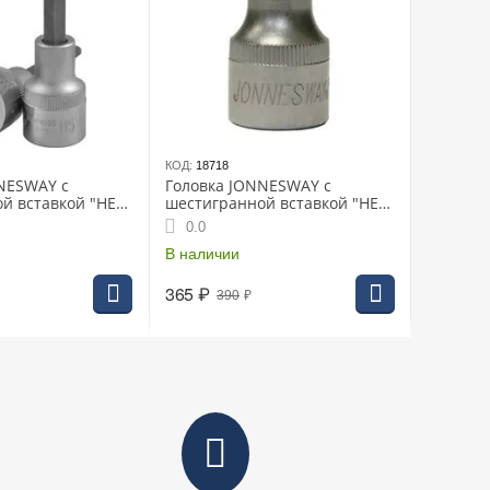
КОД:
18718
NESWAY с
Головка JONNESWAY с
й вставкой "HEX"
шестигранной вставкой "HEX"
00мм (S09H4304)
1/2" 4мм L-55мм (S09H404)
0.0
В наличии
365
₽
390
₽