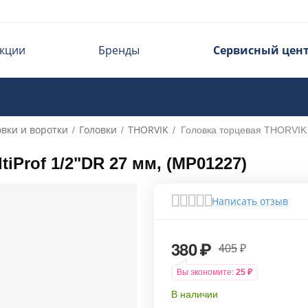
кции
Бренды
Сервисный цен
овки и воротки
Головки
THORVIK
/
/
/
Головка торцевая THORVIK 
iProf 1/2"DR 27 мм, (MP01227)
Написать отзыв
380
₽
405
₽
Вы экономите:
25
₽
В наличии