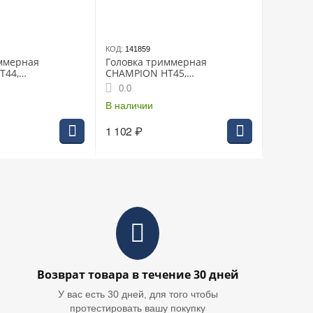
КОД:
141859
ммерная
Головка триммерная
T44,
CHAMPION HT45,
ая Все
универсальная все
0.0
косы от 25 до 40
редукторные косы более 40
см³
В наличии
1 102
₽
Возврат товара в течение 30 дней
У вас есть 30 дней, для того чтобы
протестировать вашу покупку