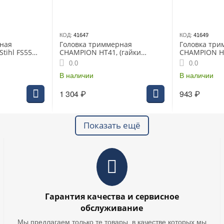
КОД:
41647
КОД:
41649
ная
Головка триммерная
Головка три
tihl FS55
CHAMPION HT41, (гайки
CHAMPION H
левая)
М12*1.50 левая + М12*1.75
универсальн
0.0
0.0
левая) Echo CLS-5800; Stihl
редукторные 
FS450
В наличии
см3 (C5144)
В наличии
1 304
₽
943
₽
Показать ещё
Гарантия качества и сервисное
обслуживание
Мы предлагаем только те товары, в качестве которых мы