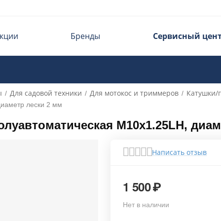
кции
Бренды
Сервисный цен
ы
Для садовой техники
Для мотокос и триммеров
Катушки/
/
/
/
иаметр лески 2 мм
луавтоматическая M10x1.25LH, диам
Написать отзыв
1 500
₽
Нет в наличии