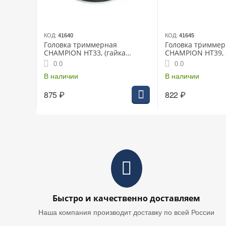
КОД:
41640
КОД:
41645
Головка триммерная
Головка триммер
CHAMPION HT33, (гайка
CHAMPION HT39, S
М10*1.25 левая) Быстрая
(гайка М10*1.00 
0.0
0.0
загрузка+Повышенная
быстрая загрузка
прочностьТ233-Т
В наличии
В наличии
875
₽
822
₽
Быстро и качественно доставляем
Наша компания производит доставку по всей России