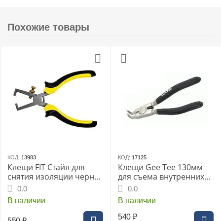
Похожие товары
КОД:
13983
КОД:
17125
Клещи FIT Стайл для
Клещи Gee Tee 130мм
снятия изоляции черно-
для съема внутренних
желтые (60010i)
стопорных колец
0.0
0.0
изогнутые
В наличии
В наличии
540
₽
550
₽