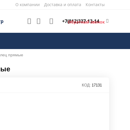
О компании
Доставка и оплата
Контакты
+7(812)337-13-14
тр
Обратный звонок
олец прямые
мые
КОД:
17131