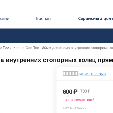
кции
Бренды
Сервисный цен
e Tee
/
Клещи Gee Tee 180мм для съема внутренних стопорных к
ма внутренних стопорных колец пря
Написать отзыв
600
₽
700
₽
Вы экономите:
100
₽
Нет в наличии