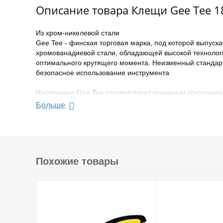
Описание товара Клещи Gee Tee 1
Из хром-никелевой стали
Gee Tee - финская торговая марка, под которой выпуск
хромованадиевой стали, обладающей высокой технолог
оптимального крутящего момента. Неизменный стандарт
безопасное использование инструмента
Инструмент Gee Tee соответствует основным критериям
- Механическая
Больше
- Химическая
- Физическая прочность основных деталей и узлов
- Точность изготовления, точность сборки
- Эргономичность и высокий ресурс работы
Похожие товары
Торговая марка Gee Tee предоставляет гарантию 5 лет 