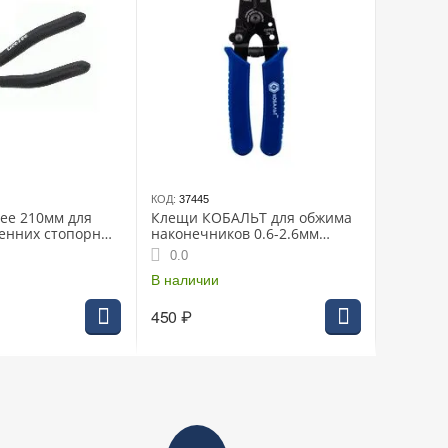
КОД:
37445
ee 210мм для
Клещи КОБАЛЬТ для обжима
енних стопорных
наконечников 0.6-2.6мм
утые
170мм (1шт) блистер (246-456)
0.0
В наличии
450
₽