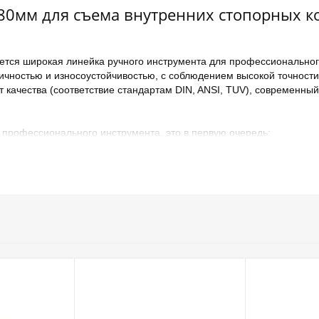
80мм для съема внутренних стопорных 
ается широкая линейка ручного инструмента для профессиональног
ичностью и износоустойчивостью, с соблюдением высокой точност
 качества (соответствие стандартам DIN, ANSI, TUV), современны
 профессионального инструмента, это в первую очередь:
на весь инструмент и 1 год на реверсивные ключи