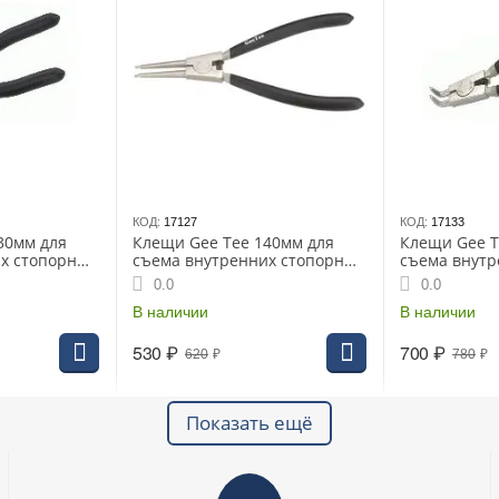
КОД:
17127
КОД:
17133
30мм для
Клещи Gee Tee 140мм для
Клещи Gee T
х стопорных
съема внутренних стопорных
съема внутр
колец прямые
колец изогн
0.0
0.0
В наличии
В наличии
530
₽
700
₽
620
₽
780
₽
Показать ещё