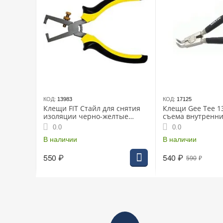
КОД:
13983
КОД:
17125
Клещи FIT Стайл для снятия
Клещи Gee Tee 1
изоляции черно-желтые
съема внутренни
(60010i)
колец изогнутые
0.0
0.0
В наличии
В наличии
550
₽
540
₽
590
₽