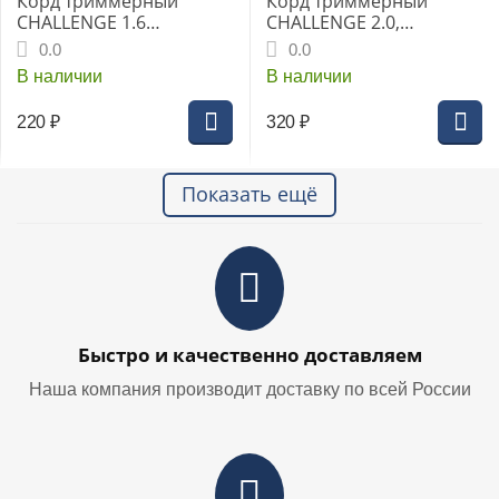
Корд триммерный
Корд триммерный
CHALLENGE 1.6
CHALLENGE 2.0,
крученый эллипс 15м
крученый эллипс, 15 м
0.0
0.0
В наличии
В наличии
220
₽
320
₽
Показать ещё
Быстро и качественно доставляем
Наша компания производит доставку по всей России