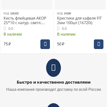
КОД:
116102
КОД:
14190
Кисть флейцевая АКОР
Крестики для кафеля FIT
25*10 с натур. светл.
2мм 100шт (16720i)
щетиной для эмалей
0.0
0.0
В наличии
В наличии
75
₽
50
₽
Быстро и качественно доставляем
Наша компания производит доставку по всей России