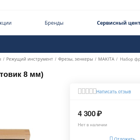
кции
Бренды
Сервисный цен
ы
Режущий инструмент
Фрезы, зенкеры
MAKITA
/
/
/
/
Набор фре
товик 8 мм)
Написать отзыв
4 300
₽
Нет в наличии
Отложить