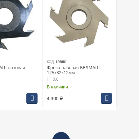
КОД:
126881
АШ пазовая
Фреза пазовая БЕЛМАШ
125х32х12мм
0.0
В наличии
4 300
₽