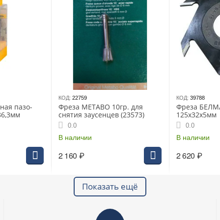
КОД:
22759
КОД:
39788
ная пазо-
Фреза METABO 10гр. для
Фреза БЕЛМ
86,3мм
снятия заусенцев (23573)
125х32х5мм
0.0
0.0
В наличии
В наличии
2 160
₽
2 620
₽
Показать ещё